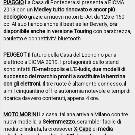
PIAGGIO
La Casa di Pontedera si presenta a EICMA
2019 con un
Medley
tutto rinnovato e ancor più
ecologico
grazie ai nuovi motori E-Jet da 125 e 150
cc. Al suo fianco anche il best seller Beverly,
ora
disponibile anche in versione Touring
con parabrezza,
bauletto e connettività bluetooth.
PEUGEOT
Il futuro della Casa del Leoncino parla
elettrico a EICMA 2019. I protagonisti dello stand
sono infatti
l'E-metropolis e L'E-ludix, due modelli di
successo del marchio pronti a sostituire la benzina
con gli elettroni.
Il tre ruote è altamente connesso, il
simil cinquantino offre autonomia notevole e tempi di
ricarica davvero contenuti, appena 4 ore.
MOTO MORINI
La casa italiana arriva a Milano con tre
nuovi modelli: la
Seiemmezzo
, scrambler facile di
media cilindrata, la crossover
X-Cape
di
media