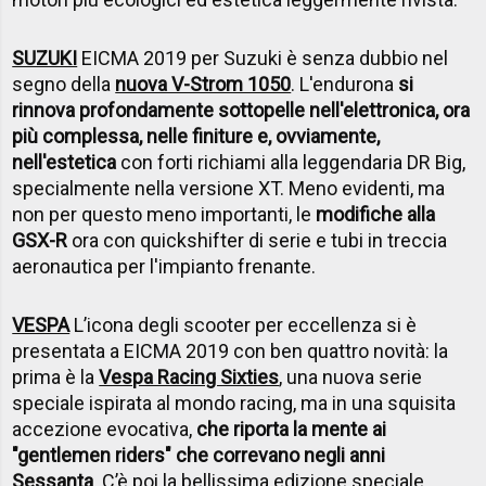
SUZUKI
EICMA 2019 per Suzuki è senza dubbio nel
segno della
nuova V-Strom 1050
. L'endurona
si
rinnova profondamente sottopelle nell'elettronica, ora
più complessa, nelle finiture e, ovviamente,
nell'estetica
con forti richiami alla leggendaria DR Big,
specialmente nella versione XT. Meno evidenti, ma
non per questo meno importanti, le
modifiche alla
GSX-R
ora con quickshifter di serie e tubi in treccia
aeronautica per l'impianto frenante.
VESPA
L’icona degli scooter per eccellenza si è
presentata a EICMA 2019 con ben quattro novità: la
prima è la
Vespa Racing Sixties
, una nuova serie
speciale ispirata al mondo racing, ma in una squisita
accezione evocativa,
che riporta la mente ai
"gentlemen riders" che correvano negli anni
Sessanta
. C’è poi la bellissima edizione speciale