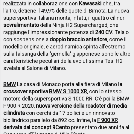
realizzata in collaborazione con
Kawasaki
che, tra
l'altro, detiene il 49,9% delle quote di Bimota. La nuova
supersportiva italiana monta, infatti, il quattro cilindri
sovralimentato
della Ninja H2 Supercharged, che
raggiunge l'impressionante potenza di
240 CV
. Telaio
con sospensione a
doppio braccio anteriore
, come il
modello originale, e aerodinamica spinta all'estremo
sulla falsariga della "gemella" giapponese sono le altre
caratteristiche peculiari della evolutissima Tesi H2
svelata al Salone di Milano.
BMW
La casa di Monaco porta alla fiera di Milano
la
crossover sportiva
BMW S 1000 XR
, con lo stesso
motore della supersportiva S 1000 RR. C’è poi la
BMW
F 900 R 2020
,
nuova versione della roadster di media
cilindrata
con cerchi da 17 pollici e un rinnovato
bicilindrico parallelo da 892 cc. Infine, la
F 900 XR
derivata dal concept 9Cento
presentato due anni fa al