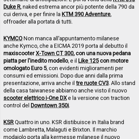
Duke R
, naked estrema ancor più potente della 790 da
cui deriva, e per finire la
KTM 390 Adventure
,
offroader alla portata di tutti.
KYMCO
Non manca all’appuntamento milanese
anche Kymco, che a EICMA 2019 porta al debutto il
maxiscooter
X-Town CT 300
, con una nuova pedana
piatta per l'inedito modello
, e il
Like 125
con motore
omologato Euro 5
, con evidenti miglioramenti per
consumi ed emissioni. Dopo due anni dalla prima
presentazione, arriva anche il
tre ruote CV3
. Allo stand
della casa taiwanese abbiamo anche visto il nuovo
scooter elettrico i-One DX
e la versione con traction
control del
Downtown 350i
.
KSR
Quattro in uno. KSR distibuisce in Italia brand
come Lambretta, Malaguti e Brixton. Il marchio
modaiolo porta alla kermesse milanese il nuovo