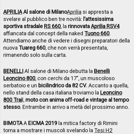
APRILIA
Al salone di Milano
Aprilia
si appresta a
svelare al pubblico ben tre novità:
l’attesissima
sportiva stradale
RS 660
, la
rinnovata
Aprilia RSV4
affiancata dal concept della naked
Tuono 660
.
Attendiamo anche di vedere i disegni preparatori della
nuova
Tuareg 660
, che non verrà presentata,
rimanendo solo sulla carta.
BENELLI
Al salone di Milano debutta la
Benelli
Leoncino 800
, con cerchi da 17”, un muscoloso
serbatoio e un
bicilindrico da 82 CV
. Accanto a quella,
nello stand della casa italiana troviamo la
Leoncino
800 Trai
l,
moto con anima off-road e vintage al tempo
stesso
. Entrambe in arrivo a metà del prossimo anno.
BIMOTA
A
EICMA 2019
la mitica factory di Rimini
torna a mostrare i muscoli svelando la
Tesi H2