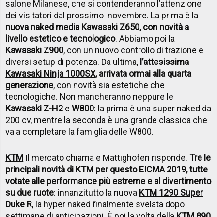
salone Milanese, che si contenderanno l’attenzione
dei visitatori dal prossimo novembre. La prima è la
nuova naked media
Kawasaki Z650
, con novità a
livello estetico e tecnologico
. Abbiamo poi la
Kawasaki Z900
, con un nuovo controllo di trazione e
diversi setup di potenza. Da ultima,
l’attesissima
Kawasaki Ninja 1000SX
, arrivata ormai alla quarta
generazione
, con novità sia estetiche che
tecnologiche. Non mancheranno neppure le
Kawasaki Z-H2
e
W800
: la prima è una super naked da
200 cv, mentre la seconda è una grande classica che
va a completare la famiglia delle W800.
KTM
Il mercato chiama e Mattighofen risponde.
Tre le
principali novità di KTM per questo EICMA 2019, tutte
votate alle performance più estreme e al divertimento
su due ruote
: innanzitutto la nuova
KTM 1290 Super
Duke R
, la hyper naked finalmente svelata dopo
settimane di anticipazioni. È poi la volta della
KTM 890