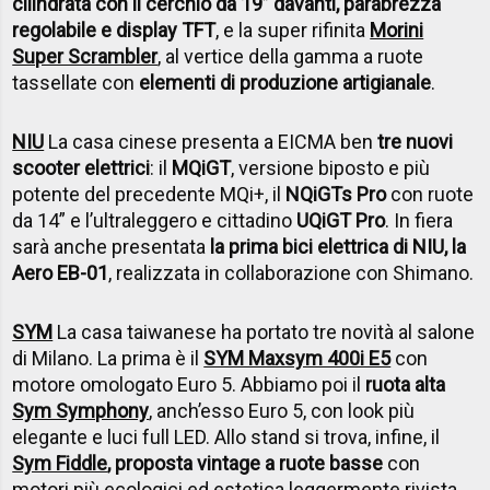
cilindrata con il cerchio da 19” davanti, parabrezza
regolabile e display TFT
, e la super rifinita
Morini
Super Scrambler
, al vertice della gamma a ruote
tassellate con
elementi di produzione artigianale
.
NIU
La casa cinese presenta a EICMA ben
tre nuovi
scooter elettrici
: il
MQiGT
, versione biposto e più
potente del precedente MQi+, il
NQiGTs Pro
con ruote
da 14” e l’ultraleggero e cittadino
UQiGT Pro
. In fiera
sarà anche presentata
la prima bici elettrica di NIU, la
Aero EB-01
, realizzata in collaborazione con Shimano.
SYM
La casa taiwanese ha portato tre novità al salone
di Milano. La prima è il
SYM Maxsym 400i E5
con
motore omologato Euro 5. Abbiamo poi il
ruota alta
Sym Symphony
, anch’esso Euro 5, con look più
elegante e luci full LED. Allo stand si trova, infine, il
Sym Fiddle
, proposta vintage a ruote basse
con
motori più ecologici ed estetica leggermente rivista.