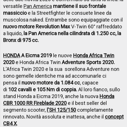
versatile
Pan America
mantiene il suo frontale
massiccio
e la Streetfighter le consuete linee da
muscolosa naked. Entrambe sono equipaggiate con il
nuovo motore Revolution Max
V-Twin 60° raffreddato
a liquido,
la Pan America nella cilindrata di 1.250 cc, la
Bronx di 975 cc.
HONDA
A Eicma 2019
le nuove
Honda Africa Twin
2020
e Honda Africa Twin
Adventure Sports 2020.
L'Africa Twin 2020 e la sua sorellona Adventure non
sono gemelle identiche ma ad accomunarle ci
pensa il
nuovo motore da 1.084 cc
, capace
di
102 cavalli e 105 Nm di coppia.
Al loro fianco, sullo
stand Honda a Eicma 2019, anche la nuova
Honda
CBR 1000 RR Fireblade 2020
e il best seller del
segmento scooter,
l'SH 125/150
completamente
rinnovato
.
Novità assoluta e inattesa, anche il
concept
CB4 X
.