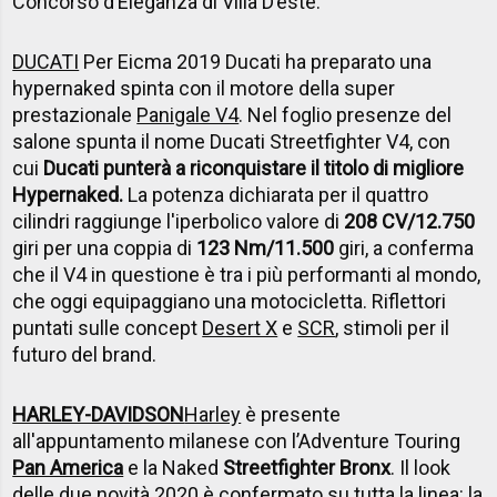
Concorso d’Eleganza di Villa D’este.
DUCATI
Per Eicma 2019 Ducati ha preparato
una
hypernaked spinta con il motore della super
prestazionale
Panigale V4
. Nel foglio presenze del
salone spunta il nome Ducati Streetfighter V4, con
cui
Ducati punterà a riconquistare il titolo di migliore
Hypernaked.
La potenza dichiarata per il quattro
cilindri raggiunge l'iperbolico valore di
208 CV/12.750
giri per una coppia di
123 Nm/11.500
giri, a conferma
che il V4 in questione è tra i più performanti al mondo,
che oggi equipaggiano una motocicletta. Riflettori
puntati sulle concept
Desert X
e
SCR
, stimoli per il
futuro del brand.
HARLEY-DAVIDSON
Harley
è presente
all'appuntamento milanese con l’Adventure Touring
Pan America
e la Naked
Streetfighter Bronx
. Il look
delle due novità 2020 è confermato su tutta la linea: la