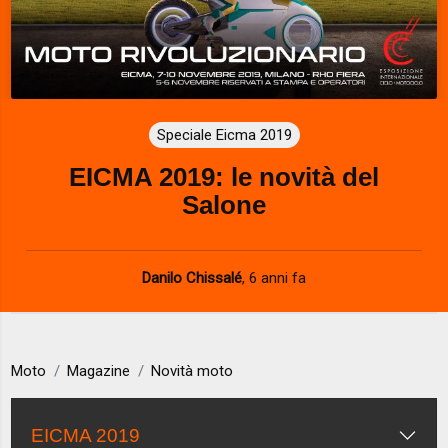
Speciale Eicma 2019
EICMA 2019: le novità del
Salone
Danilo Chissalé
,
6 anni fa
Moto
Magazine
Novità moto
EICMA 2019