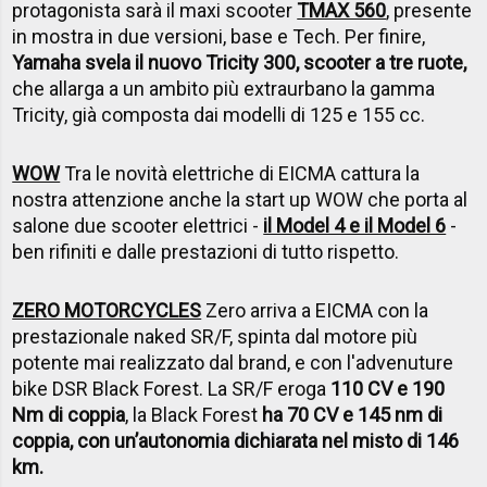
protagonista sarà il maxi scooter
TMAX 560
, presente
in mostra in due versioni, base e Tech. Per finire,
Yamaha svela il nuovo Tricity 300, scooter a tre ruote,
che allarga a un ambito più extraurbano la gamma
Tricity, già composta dai modelli di 125 e 155 cc.
WOW
Tra le novità elettriche di EICMA cattura la
nostra attenzione anche la start up WOW che porta al
salone due scooter elettrici -
il Model 4 e il Model 6
-
ben rifiniti e dalle prestazioni di tutto rispetto.
ZERO MOTORCYCLES
Zero arriva a EICMA con la
prestazionale naked SR/F, spinta dal motore più
potente mai realizzato dal brand, e con l'advenuture
bike DSR Black Forest. La SR/F eroga
110 CV e 190
Nm di coppia
, la Black Forest
ha 70 CV e 145 nm di
coppia, con un’autonomia dichiarata nel misto di 146
km.