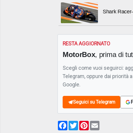
Shark Racer-
RESTA AGGIORNATO
MotorBox
, prima di tutt
Scegli come vuoi seguirci: ag
Telegram, oppure dai priorità a
Google.
Seguici su Telegram
F
Facebook
Twitter
Pinterest
Email