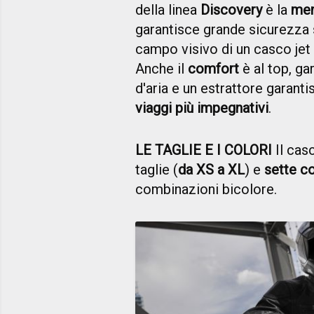
della linea
Discovery
è la
men
garantisce grande sicurezza si
campo visivo di un casco jet
Anche il
comfort
è al top, ga
d'aria e un estrattore garant
viaggi più impegnativi
.
LE TAGLIE E I COLORI
Il cas
taglie (
da XS a XL
) e
sette co
combinazioni bicolore.