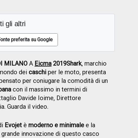
i gli altri
onte preferita su Google
I MILANO
A
Eicma
2019
Shark
, marchio
 mondo dei
caschi
per le moto, presenta
 pensato per coniugare la comodità di un
bana
con il massimo in termini di
ettaglio Davide Ioime, Direttore
a. Guarda il video.
di
Evojet
è
moderno e minimale
e la
ù grande innovazione di questo casco