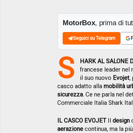
MotorBox
, prima di tutt
Seguici su Telegram
F
S
HARK AL SALONE D
francese leader nel
il suo nuovo
Evojet
,
casco adatto alla
mobilità ur
sicurezza
. Ce ne parla nel d
Commerciale Italia Shark Itali
IL CASCO EVOJET
Il
design
aerazione
continua, ma la pi