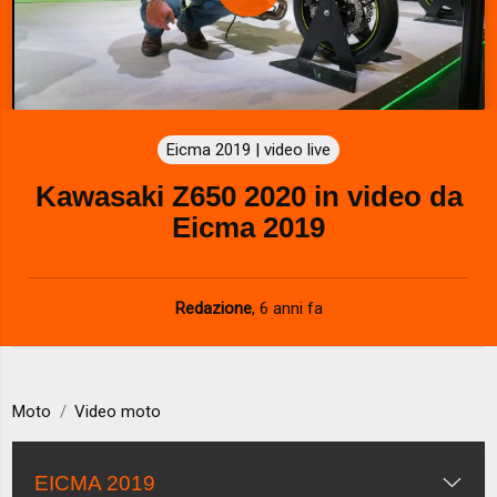
P
l
a
Eicma 2019 | video live
y
Kawasaki Z650 2020 in video da
V
Eicma 2019
i
d
Redazione
,
6 anni fa
e
o
Moto
Video moto
EICMA 2019