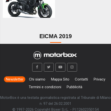
EICMA 2019
Newsletter
Chi siamo
Mappa Sito
Contatti
Privacy
Termini e condizioni
Pubblicità
MotorBox è una testata giornalistica registrata al Tribunale di Milano
n. 97 del 26.02.2001
© 1997-2026 Copyright Boxer S.r.L. - P.I:12602350154