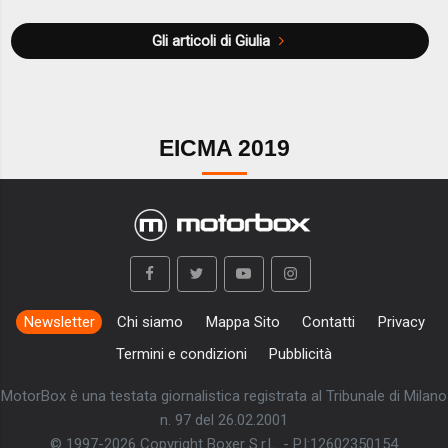
Gli articoli di Giulia
EICMA 2019
Newsletter
Chi siamo
Mappa Sito
Contatti
Privacy
Termini e condizioni
Pubblicità
MotorBox è una testata giornalistica registrata al Tribunale di Milano
n. 97 del 26.02.2001
© 1997-2026 Copyright Boxer S.r.L. - P.I:12602350154