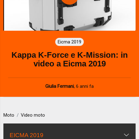
P
l
a
Eicma 2019
y
Kappa K-Force e K-Mission: in
V
video a Eicma 2019
i
d
Giulia Fermani
,
6 anni fa
e
o
Moto
Video moto
EICMA 2019