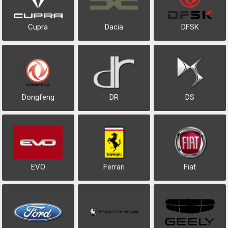
Cupra
Dacia
DFSK
Dongfeng
DR
DS
EVO
Ferrari
Fiat