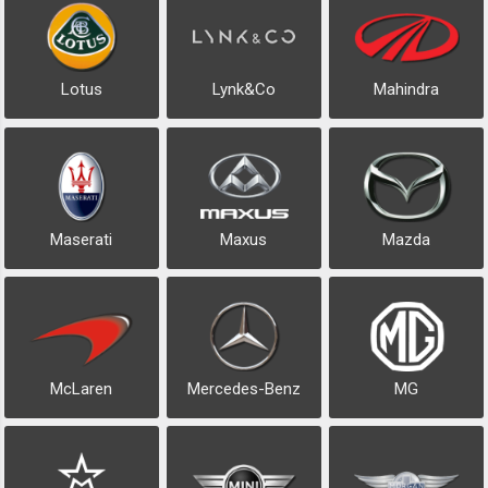
Lotus
Lynk&Co
Mahindra
Maserati
Maxus
Mazda
McLaren
Mercedes-Benz
MG