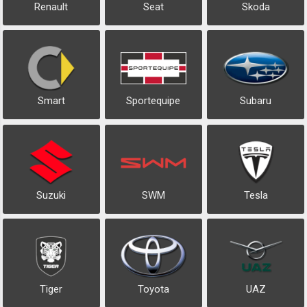
Renault
Seat
Skoda
Smart
Sportequipe
Subaru
Suzuki
SWM
Tesla
Tiger
Toyota
UAZ