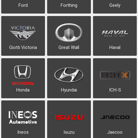
Ford
Forthing
Geely
Giotti Victoria
Great Wall
Haval
Honda
Hyundai
ICH-S
Ineos
Isuzu
Jaecoo