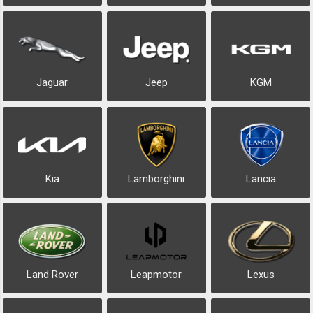
Jaguar
Jeep
KGM
Kia
Lamborghini
Lancia
Land Rover
Leapmotor
Lexus