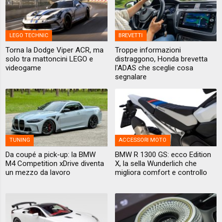
LEGO TECHNIC
BREVETTI
Torna la Dodge Viper ACR, ma
Troppe informazioni
solo tra mattoncini LEGO e
distraggono, Honda brevetta
videogame
l'ADAS che sceglie cosa
segnalare
TUNING
ACCESSORI MOTO
Da coupé a pick-up: la BMW
BMW R 1300 GS: ecco Edition
M4 Competition xDrive diventa
X, la sella Wunderlich che
un mezzo da lavoro
migliora comfort e controllo