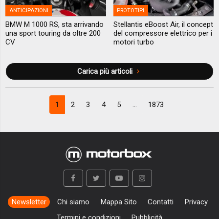
ANTICIPAZIONI
PROTOTIPI
BMW M 1000 RS, sta arrivando
Stellantis eBoost Air, il concept
una sport touring da oltre 200
del compressore elettrico per i
CV
motori turbo
Carica più articoli
1
2
3
4
5
...
1873
Newsletter
Chi siamo
Mappa Sito
Contatti
Privacy
Termini e condizioni
Pubblicità