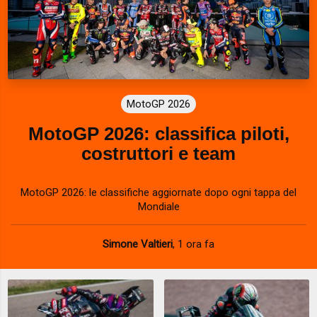
MotoGP 2026
MotoGP 2026: classifica piloti,
costruttori e team
MotoGP 2026: le classifiche aggiornate dopo ogni tappa del
Mondiale
Simone Valtieri
,
1 ora fa