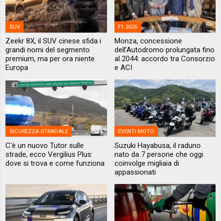
SUV
F1 2026
Zeekr 8X, il SUV cinese sfida i
Monza, concessione
grandi nomi del segmento
dell’Autodromo prolungata fino
premium, ma per ora niente
al 2044: accordo tra Consorzio
Europa
e ACI
SICUREZZA STRADALE
EVENTI MOTO
C'è un nuovo Tutor sulle
Suzuki Hayabusa, il raduno
strade, ecco Vergilius Plus:
nato da 7 persone che oggi
dove si trova e come funziona
coinvolge migliaia di
appassionati