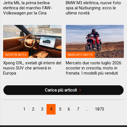
Jetta M6, la prima berlina
BMW M3 elettrica, nuove foto
elettrica del marchio FAW-
spia al Nürburgring: ecco le
Volkswagen per la Cina
ultime novità
NOVITÀ AUTO
MERCATO MOTO
Xpeng G9L, svelati gli interni del
Mercato due ruote luglio 2026:
nuovo SUV che arriverà in
scooter in crescita, moto in
Europa
frenata. I modelli più venduti
Carica più articoli
1
2
3
4
5
6
7
...
1873