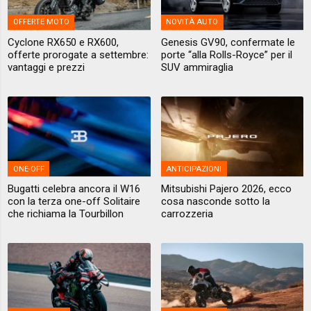
OFFERTE MOTO
NOVITÀ AUTO
Cyclone RX650 e RX600,
Genesis GV90, confermate le
offerte prorogate a settembre:
porte “alla Rolls-Royce” per il
vantaggi e prezzi
SUV ammiraglia
ONE-OFF
ANTICIPAZIONI
Bugatti celebra ancora il W16
Mitsubishi Pajero 2026, ecco
con la terza one-off Solitaire
cosa nasconde sotto la
che richiama la Tourbillon
carrozzeria