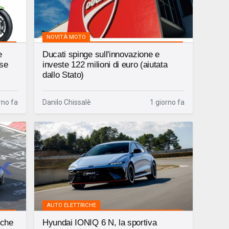
NOVITÀ MOTO
e
Ducati spinge sull'innovazione e
ese
investe 122 milioni di euro (aiutata
dallo Stato)
rno fa
Danilo Chissalè
1 giorno fa
AUTO ELETTRICHE
iche
Hyundai IONIQ 6 N, la sportiva