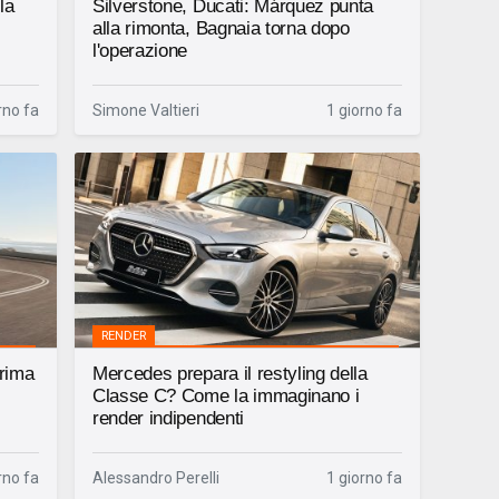
la
Silverstone, Ducati: Márquez punta
alla rimonta, Bagnaia torna dopo
l'operazione
rno fa
Simone Valtieri
1 giorno fa
RENDER
prima
Mercedes prepara il restyling della
Classe C? Come la immaginano i
render indipendenti
rno fa
Alessandro Perelli
1 giorno fa