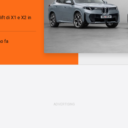
ift di X1 e X2 in
no fa