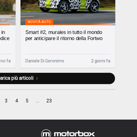
NOVITÀ AUTO
 in
Smart #2, murales in tutto il mondo
odice
per anticipare il ritorno della Fortwo
rno fa
Daniele Di Geronimo
2 giorni fa
arica più articoli
3
4
5
...
23