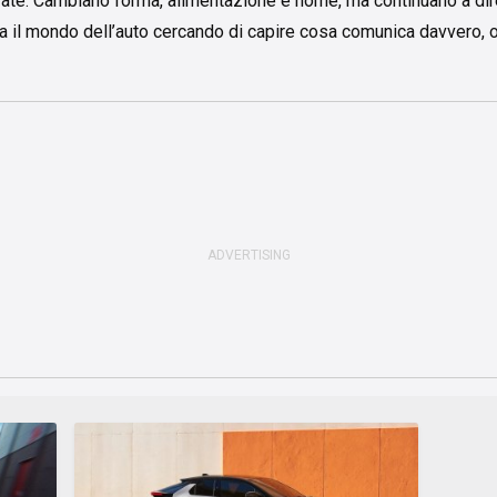
ate. Cambiano forma, alimentazione e nome, ma continuano a dire
nta il mondo dell’auto cercando di capire cosa comunica davvero, o