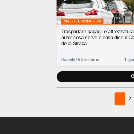
OFFERTE E PROMOZIONI
Trasportare bagagli e attrezzatura
auto: cosa serve e cosa dice il C
della Strada
Daniele Di Geronimo
1 gio
C
1
2