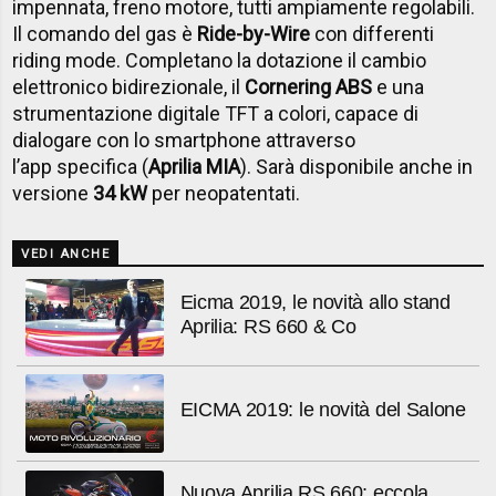
impennata, freno motore, tutti ampiamente regolabili.
Il comando del gas è
Ride-by-Wire
con differenti
riding mode. Completano la dotazione il cambio
elettronico bidirezionale, il
Cornering ABS
e una
strumentazione digitale TFT a colori, capace di
dialogare con lo smartphone attraverso
l’app specifica (
Aprilia MIA
). Sarà disponibile anche in
versione
34 kW
per neopatentati.
VEDI ANCHE
Eicma 2019, le novità allo stand
Aprilia: RS 660 & Co
EICMA 2019: le novità del Salone
Nuova Aprilia RS 660: eccola