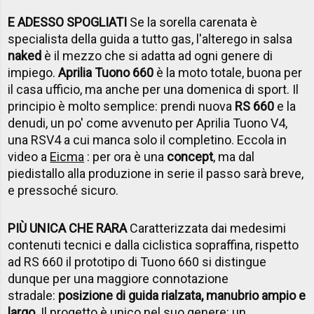
E ADESSO SPOGLIATI
Se la sorella carenata è
specialista della guida a tutto gas, l'alterego in salsa
naked
è il mezzo che si adatta ad ogni genere di
impiego.
Aprilia Tuono 660
è la moto totale, buona per
il casa ufficio, ma anche per una domenica di sport. Il
principio è molto semplice: prendi nuova
RS 660
e la
denudi, un po' come avvenuto per Aprilia Tuono V4,
una RSV4 a cui manca solo il completino. Eccola in
video a
Eicma
: per ora è una
concept
, ma dal
piedistallo alla produzione in serie il passo sarà breve,
e pressoché sicuro.
PIÙ UNICA CHE RARA
Caratterizzata dai medesimi
contenuti tecnici e dalla ciclistica sopraffina, rispetto
ad RS 660 il prototipo di Tuono 660 si distingue
dunque per una maggiore connotazione
stradale:
posizione di guida rialzata, manubrio ampio e
largo
. Il progetto è unico nel suo genere: un