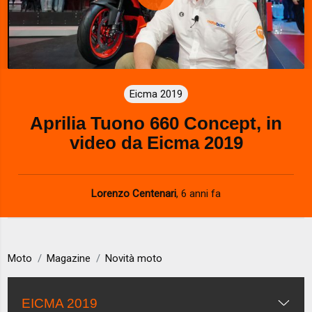
P
l
a
Eicma 2019
y
Aprilia Tuono 660 Concept, in
V
video da Eicma 2019
i
d
Lorenzo Centenari
,
6 anni fa
e
o
Moto
Magazine
Novità moto
EICMA 2019