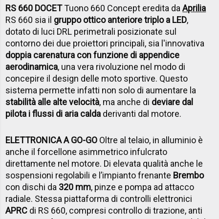
RS 660 DOCET
Tuono 660 Concept eredita da
Aprilia
RS 660 sia il
gruppo ottico anteriore triplo a LED
,
dotato di luci DRL perimetrali posizionate sul
contorno dei due proiettori principali, sia l'innovativa
doppia carenatura con funzione di appendice
aerodinamica
, una vera rivoluzione nel modo di
concepire il design delle moto sportive. Questo
sistema permette infatti non solo di aumentare la
stabilità alle alte velocità
, ma anche di
deviare dal
pilota i flussi di aria calda
derivanti dal motore.
ELETTRONICA A GO-GO
Oltre al telaio, in alluminio è
anche il forcellone asimmetrico infulcrato
direttamente nel motore. Di elevata qualità anche le
sospensioni regolabili e l’impianto frenante
Brembo
con dischi da
320 mm
, pinze e pompa ad attacco
radiale. Stessa piattaforma di controlli elettronici
APRC
di RS 660, compresi controllo di trazione, anti