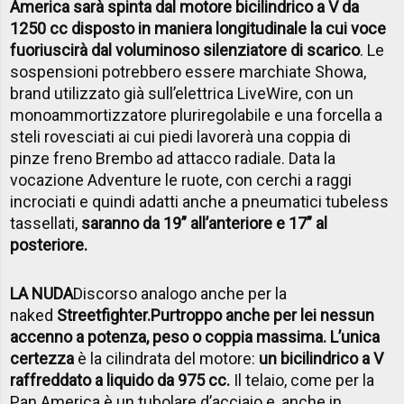
America sarà spinta dal motore bicilindrico a V da
1250 cc disposto in maniera longitudinale la cui voce
fuoriuscirà dal voluminoso silenziatore di scarico
. Le
sospensioni potrebbero essere marchiate Showa,
brand utilizzato già sull’elettrica LiveWire, con un
monoammortizzatore pluriregolabile e una forcella a
steli rovesciati ai cui piedi lavorerà una coppia di
pinze freno Brembo ad attacco radiale. Data la
vocazione Adventure le ruote, con cerchi a raggi
incrociati e quindi adatti anche a pneumatici tubeless
tassellati,
saranno da 19” all’anteriore e 17” al
posteriore.
LA NUDA
Discorso analogo anche per la
naked
Streetfighter.
Purtroppo anche per lei nessun
accenno a potenza, peso o coppia massima. L’unica
certezza
è la cilindrata del motore:
un bicilindrico a V
raffreddato a liquido
da 975 cc.
Il telaio, come per la
Pan America è un tubolare d’acciaio e, anche in