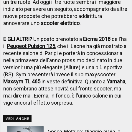
un tre ruote. Ad oggi il tre ruote sembra il maggiore
indiziato per avere un seguito, accompagnato da altre
nuove proposte che potrebbero addirittura
annoverare uno
scooter elettrico
.
E GLI ALTRI?
Un posto prenotato a
Eicma 2018
ce l'ha
il
Peugeot Pulsion 125
, che il Leone ha già mostrato al
recente salone di Parigi e porterà in concessionaria
nella primavera dell'anno prossimo declinato in due
versioni: una più elegante (Allure) e una più sportiva
(RS). Sym presenterà invece il suo maxyscooter
Maxsym TL 465
in veste definitiva. Quanto a
Yamaha
,
non sembrano attese novità sul fronte scooter, ma
mai dire mai. Eicma, in fondo, è l'unico salone in cui
vige ancora l'effetto sorpresa.
VEDI ANCHE
Vespa Elettrica: Piaggio avvia la