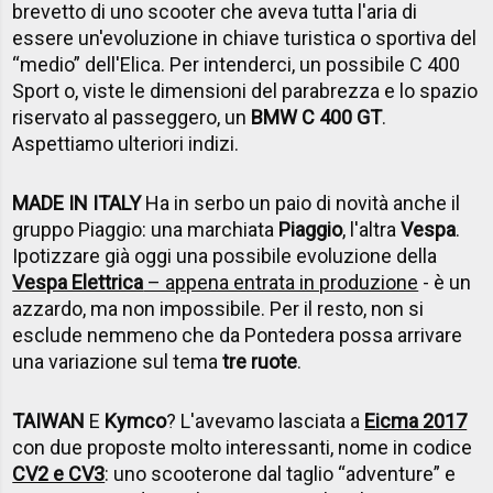
brevetto di uno scooter che aveva tutta l'aria di
essere un'evoluzione in chiave turistica o sportiva del
“medio” dell'Elica. Per intenderci, un possibile C 400
Sport o, viste le dimensioni del parabrezza e lo spazio
riservato al passeggero, un
BMW C 400 GT
.
Aspettiamo ulteriori indizi.
MADE IN ITALY
Ha in serbo un paio di novità anche il
gruppo Piaggio: una marchiata
Piaggio
, l'altra
Vespa
.
Ipotizzare già oggi una possibile evoluzione della
Vespa Elettrica
– appena entrata in produzione
- è un
azzardo, ma non impossibile. Per il resto, non si
esclude nemmeno che da Pontedera possa arrivare
una variazione sul tema
tre ruote
.
TAIWAN
E
Kymco
? L'avevamo lasciata a
Eicma 2017
con due proposte molto interessanti, nome in codice
CV2 e CV3
: uno scooterone dal taglio “adventure” e