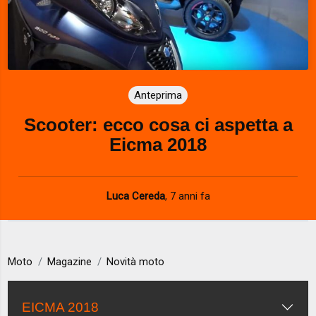
Anteprima
Scooter: ecco cosa ci aspetta a
Eicma 2018
Luca Cereda
,
7 anni fa
Moto
Magazine
Novità moto
EICMA 2018