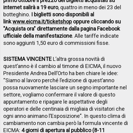
primo ottobre il prezzo dei biglietti acquistati su
internet salirà a 19 euro
, quattro in meno dei 23 del
botteghino.
I biglietti sono disponibili al
link
www.eicma.it/ticketshop
oppure cliccando su
"Acquista ora" direttamente dalla pagina Facebook
ufficiale della manifestazione
. Alle tariffe indicate
sono aggiunti 1,50 euro di commissioni fisse.
SISTEMA VINCENTE
L’altra grossa novità di
quest’anno è il cambio al timone di EICMA, il nuovo
Presidente Andrea Dell’Orto ha ben chiare le idee:
“Siamo al lavoro perché l’edizione di quest’anno
possa nuovamente lasciare un segno importante nel
settore, vogliamo confermare il valore di questo
appuntamento e ripagare le aspettative degli
operatori e delle centinaia di migliaia di visitatori che
ogni anno animano l’Esposizione”. In questo clima di
cambiamento non cambia però la formula vincente di
EICMA:
4 giorni di apertura al pubblico (8-11