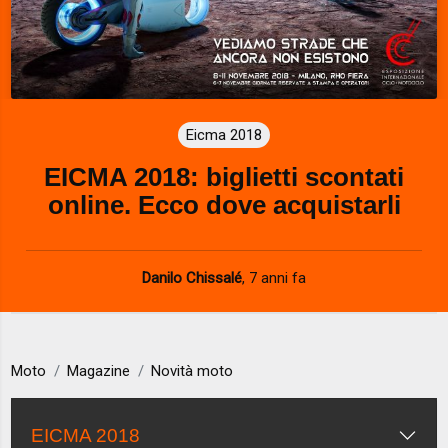
Eicma 2018
EICMA 2018: biglietti scontati
online. Ecco dove acquistarli
Danilo Chissalé
,
7 anni fa
Moto
Magazine
Novità moto
EICMA 2018