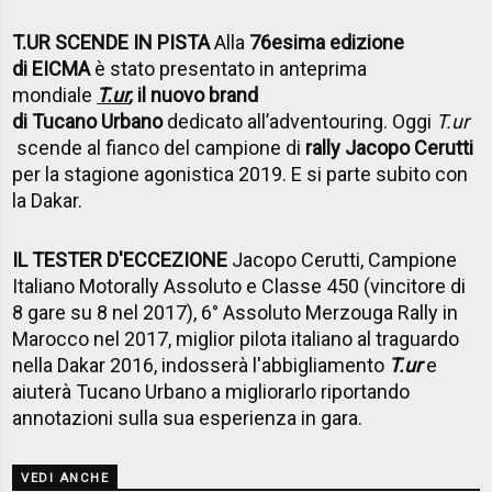
T.UR SCENDE IN PISTA
Alla
76esima edizione
di EICMA
è stato presentato in anteprima
mondiale
T.ur
,
il nuovo brand
di Tucano Urbano
dedicato all’adventouring. Oggi
T.ur
scende al fianco del campione di
rally Jacopo Cerutti
per la stagione agonistica 2019. E si parte subito con
la Dakar.
IL TESTER D'ECCEZIONE
Jacopo Cerutti, Campione
Italiano Motorally Assoluto e Classe 450 (vincitore di
8 gare su 8 nel 2017), 6° Assoluto Merzouga Rally in
Marocco nel 2017, miglior pilota italiano al traguardo
nella Dakar 2016, indosserà l'abbigliamento
T.ur
e
aiuterà Tucano Urbano a migliorarlo riportando
annotazioni sulla sua esperienza in gara.
VEDI ANCHE