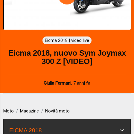
P
l
a
Eicma 2018 | video live
y
Eicma 2018, nuovo Sym Joymax
V
300 Z [VIDEO]
i
d
Giulia Fermani
,
7 anni fa
e
o
Moto
Magazine
Novità moto
EICMA 2018