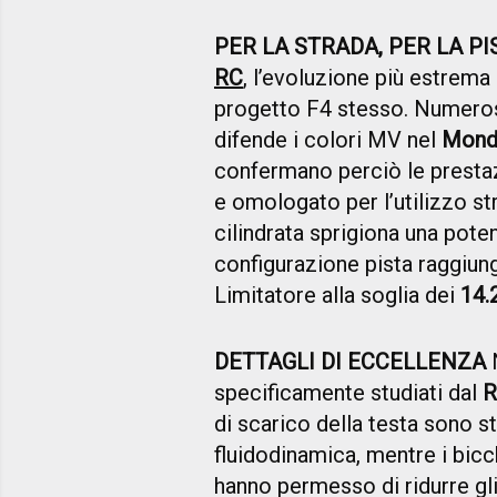
PER LA STRADA, PER LA PI
RC
, l’evoluzione più estrema 
progetto F4 stesso. Numerosi
difende i colori MV nel
Mondi
confermano perciò le prestaz
e omologato per l’utilizzo stra
cilindrata sprigiona una pote
configurazione pista raggiu
Limitatore alla soglia dei
14.
DETTAGLI DI ECCELLENZA
N
specificamente studiati dal
R
di scarico della testa sono sta
fluidodinamica, mentre i bicc
hanno permesso di ridurre gli a