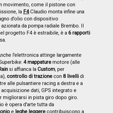
 in movimento, come il pistone con
issione, la
F4
Claudio monta infine una
agno d’olio con dispositivo
 azionata da pompa radiale Brembo. Il
 del progetto F4 è estraibile, è a
6 rapporti
sa.
nche l'elettronica attinge largamente
 Superbike:
4 mappature
motore (alle
Rain
si affianca la
Custom
, per
a),
controllo di trazione
con
8 livelli
di
tre alle pulsantiere racing a destra e a
acquisizione dati, GPS integrato e
 migliorarsi in pista giro dopo giro.
io è opera d'arte tutta da
bonio
e
leghe leggere
contribuiscono a