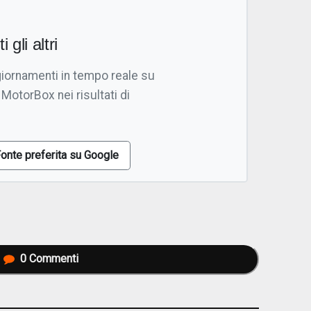
i gli altri
giornamenti in tempo reale su
 MotorBox nei risultati di
onte preferita su Google
0
Commenti