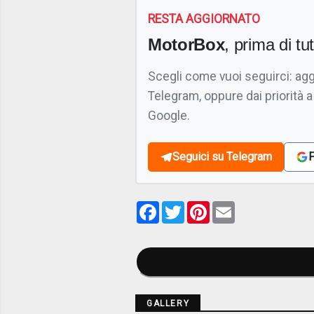
RESTA AGGIORNATO
MotorBox
, prima di tutt
Scegli come vuoi seguirci: ag
Telegram, oppure dai priorità a
Google.
Seguici su Telegram
F
Facebook
Twitter
Pinterest
Email
GALLERY