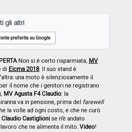
i gli altri
onte preferita su Google
APERTA
Non si è certo risparmiata,
MV
e di
Eicma 2018
. Il suo stand è
l'altra: una moto è silenziosamente il
er il nome che i genitori ne registrano
i,
MV Agusta F4 Claudio
: la
iranna va in pensione, prima del
farewell
 la volle ad ogni costo, e che ne curò
.
Claudio Castiglioni
se n'è andato
lavoro che ne alimenta il mito.
Video
!