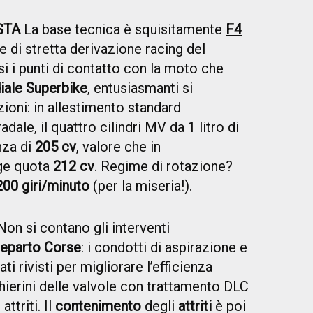
STA
La base tecnica è squisitamente
F4
e di stretta derivazione racing del
 i punti di contatto con la moto che
ale Superbike
, entusiasmanti si
ioni: in allestimento standard
dale, il quattro cilindri MV da 1 litro di
nza di
205 cv
, valore che in
nge quota
212 cv
. Regime di rotazione?
200 giri/minuto
(per la miseria!).
on si contano gli interventi
eparto Corse
: i condotti di aspirazione e
ti rivisti per migliorare l’efficienza
hierini delle valvole con trattamento DLC
ttriti. Il
contenimento
degli
attriti
è poi