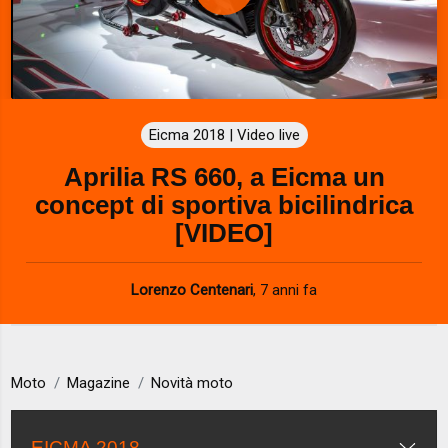
P
l
a
Eicma 2018 | Video live
y
Aprilia RS 660, a Eicma un
V
concept di sportiva bicilindrica
i
[VIDEO]
d
Lorenzo Centenari
,
7 anni fa
e
o
Moto
Magazine
Novità moto
EICMA 2018