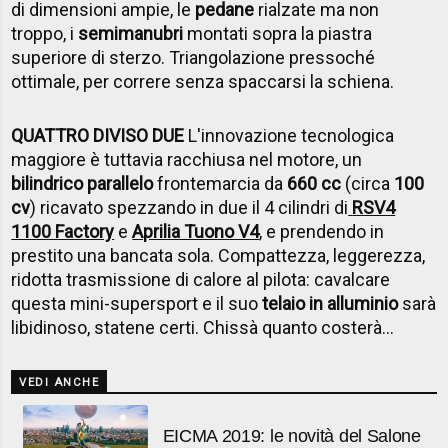
di dimensioni ampie, le
pedane
rialzate ma non
troppo, i
semimanubri
montati sopra la piastra
superiore di sterzo. Triangolazione pressoché
ottimale, per correre senza spaccarsi la schiena.
QUATTRO DIVISO DUE
L'innovazione tecnologica
maggiore è tuttavia racchiusa nel motore, un
bilindrico parallelo
frontemarcia da
660 cc
(circa
100
cv
) ricavato spezzando in due il 4 cilindri di
RSV4
1100 Factory
e
Aprilia Tuono V4
, e prendendo in
prestito una bancata sola. Compattezza, leggerezza,
ridotta trasmissione di calore al pilota: cavalcare
questa mini-supersport e il suo
telaio in alluminio
sarà
libidinoso, statene certi. Chissà quanto costerà...
VEDI ANCHE
EICMA 2019: le novità del Salone