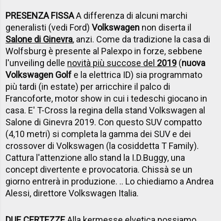
PRESENZA FISSA
A differenza di alcuni marchi
generalisti (vedi Ford)
Volkswagen
non diserta il
Salone di Ginevra
, anzi. Come da tradizione la casa di
Wolfsburg è presente al Palexpo in forze, sebbene
l'unveiling delle
novità più succose del
2019
(
nuova
Volkswagen Golf
e la elettrica ID) sia programmato
più tardi (in estate) per arricchire il palco di
Francoforte, motor show in cui i tedeschi giocano in
casa. E' T-Cross la regina della stand Volkswagen al
Salone di Ginevra 2019. Con questo SUV compatto
(4,10 metri) si completa la gamma dei SUV e dei
crossover di Volkswagen (la cosiddetta T Family).
Cattura l'attenzione allo stand la I.D.Buggy, una
concept divertente e provocatoria. Chissà se un
giorno entrerà in produzione. .. Lo chiediamo a Andrea
Alessi, direttore Volkswagen Italia.
DUE CERTEZZE
Alla kermesse elvetica possiamo