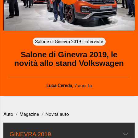
P
l
a
Salone di Ginevra 2019 | interviste
y
Salone di Ginevra 2019, le
V
novità allo stand Volkswagen
i
d
Luca Cereda
,
7 anni fa
e
o
Auto
Magazine
Novità auto
GINEVRA 2019