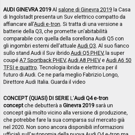
AUDI GINEVRA 2019
Al
salone di Ginevra 2019
la Casa
di Ingolstadt presenta un Suv elettrico compatto da
affiancare all'
Audi e-tron
. Si tratta di una versione a
batterie della Q3, che promette
un'abitabilità
comparabile con quella della sorellona Audi Q5 con
gli
ingombri esterni dell'attuale
Audi Q3
. Al suo fianco
sullo stand Audi il Suv ibrido
Audi Q5 PHEV
, la super
coupé
A7 Sportback PHEV
,
Audi A8 PHEV
e
Audi A6 50
TFSI e quattro
. T
ecnologia ibrida e elettrica per il
futuro di Audi. Ce ne parla meglio Fabrizio Longo,
Direttore Audi Italia. Guarda il video
CONCEPT (QUASI) DI SERIE
L'
Audi Q4 e-tron
concept
che debutterà a
Ginevra 2019
sarà un
concept già molto vicino alla versione di produzione,
che potrebbe fare la sua comparsa sul mercato già
nel 2020. Non sono ancora disponibili informazioni
ufficiali sull'autonomia della
nuova Audi Q4 e-tron
ma