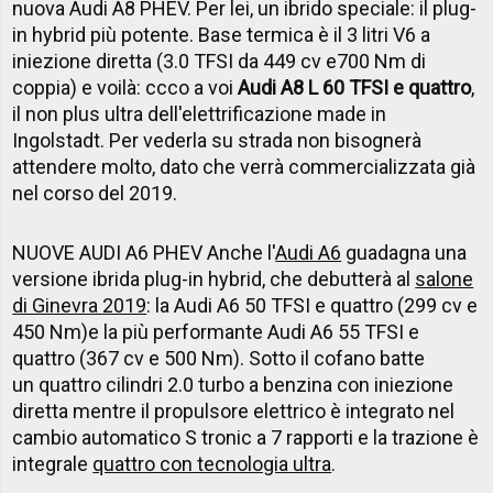
nuova
Audi A8 PHEV. Per lei, un ibrido speciale: il plug-
in hybrid
più potente.
Base termica è il
3 litri V6
a
iniezione diretta (
3.0 TFSI da 449 cv e700 Nm di
coppia) e voilà: ccco a voi
Audi A8 L 60 TFSI e quattro
,
il non plus ultra dell'elettrificazione made in
Ingolstadt. Per vederla su strada non bisognerà
attendere molto, dato che verrà commercializzata già
nel corso del 2019.
N
UOVE AUDI A6 PHEV A
nche l'
Audi A6
guadagna una
versione ibrida plug-in hybrid, che debutterà al
salone
di Ginevra 2019
: la
Audi A6 50 TFSI e quattro (
299 cv e
450 Nm)
e la più performante Audi A6 55 TFSI e
quattro (
367 cv e 500 Nm)
. Sotto il cofano batte
un
quattro cilindri 2.0 turbo a benzina con iniezione
diretta mentre il propulsore elettrico è integrato nel
cambio automatico S tronic a 7 rapporti e la trazione è
integrale
quattro con tecnologia ultra
.