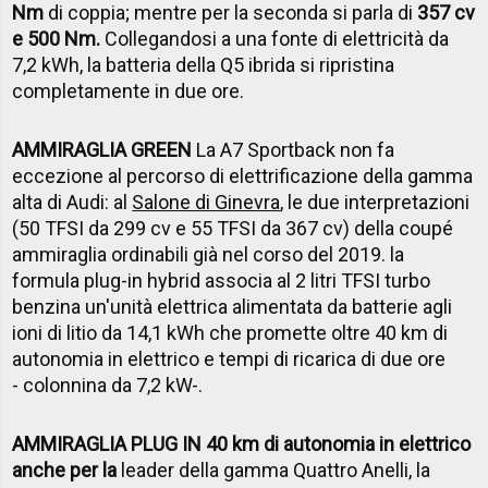
Nm
di coppia; mentre per la seconda si parla di
357 cv
e 500 Nm.
Collegandosi a una fonte di elettricità da
7,2 kWh, la batteria della Q5 ibrida si ripristina
completamente in due ore.
AMMIRAGLIA GREEN
La A7 Sportback non fa
eccezione al percorso di elettrificazione della gamma
alta di Audi: al
Salone di Ginevra
, le due interpretazioni
(50 TFSI da
299 cv
e 55 TFSI da
367 cv
) della coupé
ammiraglia ordinabili già nel corso del 2019. l
a
formula plug-in hybrid associa al
2 litri TFSI turbo
benzina un'unità elettrica alimentata da batterie agli
ioni di litio da 14,1 kWh che promette
oltre
40 km di
autonomia in elettrico e tempi di ricarica di due ore
- colonnina
da
7,2 kW-.
AMMIRAGLIA PLUG IN 40 km di autonomia in elettrico
anche per la
leader della gamma Quattro Anelli, la