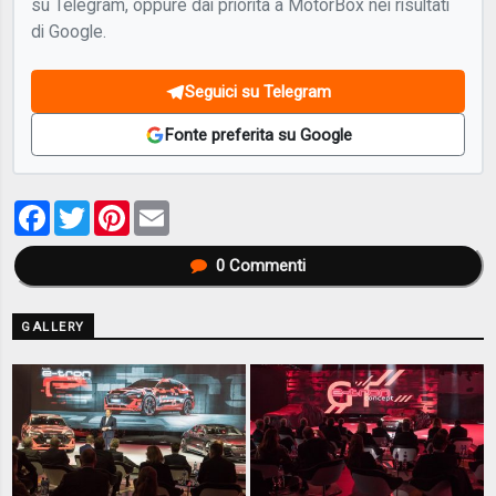
su Telegram, oppure dai priorità a MotorBox nei risultati
di Google.
Seguici su Telegram
Fonte preferita su Google
Facebook
Twitter
Pinterest
Email
0
Commenti
GALLERY