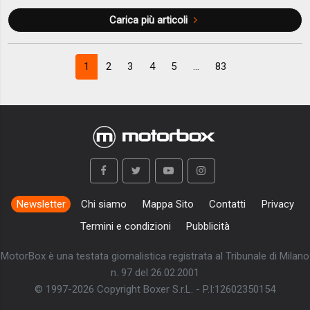
Carica più articoli
1
2
3
4
5
...
83
Newsletter
Chi siamo
Mappa Sito
Contatti
Privacy
Termini e condizioni
Pubblicità
MotorBox è una testata giornalistica registrata al Tribunale di Milano
n. 97 del 26.02.2001
© 1997-2026 Copyright Boxer S.r.L. - P.I:12602350154