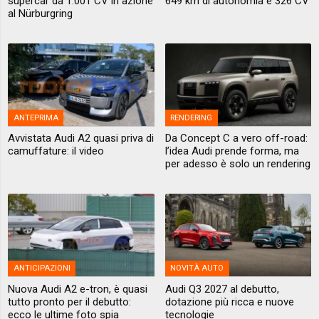
supercar da 1.001 CV in azione
649 km di autonomia e 326 CV
al Nürburgring
ANTEPRIMA
RENDERING
Avvistata Audi A2 quasi priva di
Da Concept C a vero off-road:
camuffature: il video
l’idea Audi prende forma, ma
per adesso è solo un rendering
ANTICIPAZIONI
NOVITÀ AUTO
Nuova Audi A2 e-tron, è quasi
Audi Q3 2027 al debutto,
tutto pronto per il debutto:
dotazione più ricca e nuove
ecco le ultime foto spia
tecnologie