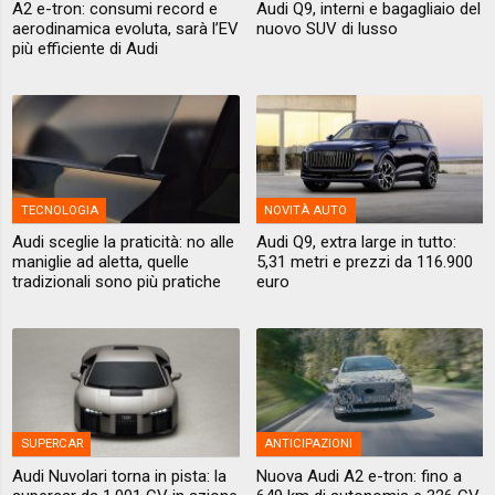
A2 e-tron: consumi record e
Audi Q9, interni e bagagliaio del
aerodinamica evoluta, sarà l’EV
nuovo SUV di lusso
più efficiente di Audi
TECNOLOGIA
NOVITÀ AUTO
Audi sceglie la praticità: no alle
Audi Q9, extra large in tutto:
maniglie ad aletta, quelle
5,31 metri e prezzi da 116.900
tradizionali sono più pratiche
euro
SUPERCAR
ANTICIPAZIONI
Audi Nuvolari torna in pista: la
Nuova Audi A2 e-tron: fino a