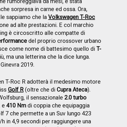
ne rumoreggiava da mesi, è stata
che sorpresa in carne ed ossa. Ora,
ale sappiamo che la
Volkswagen T-Roc
one ad alte prestazioni. E col marchio
ing è circoscritto alle compatte di
erformance
del proprio crossover urbano
sce come nome di battesimo quello di
T-
più, ma una letterina che la dice lunga.
i Ginevra 2019.
n T-Roc R adotterà il medesimo motore
Miss
Golf R
(oltre che di
Cupra Ateca
).
Wolfsburg, il sensazionale
2.0 turbo
a e
410 Nm
di coppia che equipaggia
olf 7 che permette a un Suv lungo 423
/h in 4,9 secondi per raggiungere una