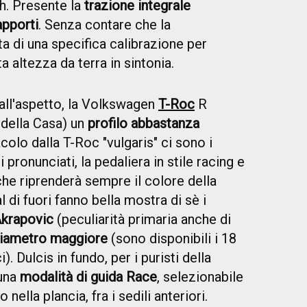
h. Presente la
trazione integrale
apporti
. Senza contare che la
 di una specifica calibrazione per
a altezza da terra in sintonia.
ll'aspetto, la Volkswagen
T-Roc
R
 della Casa) un
profilo abbastanza
acolo dalla T-Roc "vulgaris" ci sono i
i pronunciati, la pedaliera in stile racing e
(che riprenderà sempre il colore della
 di fuori fanno bella mostra di sè i
krapovic
(peculiarità primaria anche di
diametro maggiore
(sono disponibili i 18
i). Dulcis in fundo, per i puristi della
 una
modalità di guida Race
, selezionabile
nella plancia, fra i sedili anteriori.