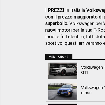
I PREZZI
In Italia la
Volkswa
con il prezzo maggiorato di a
superbollo.
Volkswagen però h
nuovi motori
per la sua T-Roc
ibridi e full electric, tutti do
sportivo, questi arriveranno 
VEDI ANCHE
Volkswagen T-
GTI
Volkswagen T
urbani