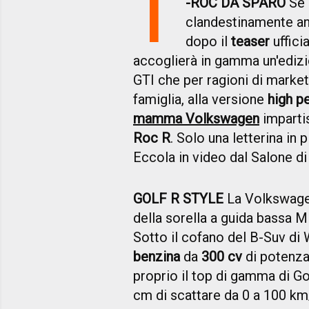
T
-ROC DA SPARO
Se 
clandestinamente an
dopo il
teaser
uffici
accoglierà in gamma un'edizi
GTI che per ragioni di market
famiglia, alla versione
high p
mamma Volkswagen
imparti
Roc R
. Solo una letterina in 
Eccola in video dal Salone d
GOLF R STYLE
La Volkswage
della sorella a guida bassa 
Sotto il cofano del B-Suv di 
benzina
da
300 cv
di potenz
proprio il top di gamma di G
cm di scattare da 0 a 100 km