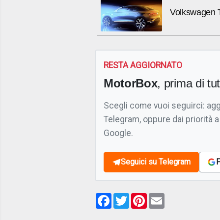
Volkswagen T-
RESTA AGGIORNATO
MotorBox
, prima di tutt
Scegli come vuoi seguirci: ag
Telegram, oppure dai priorità a
Google.
Seguici su Telegram
F
Facebook
Twitter
Pinterest
Email