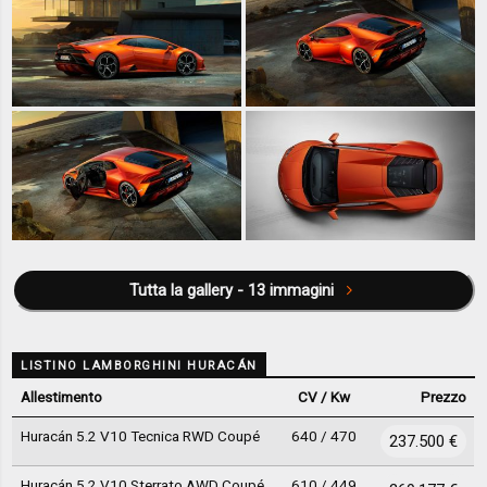
Tutta la gallery - 13 immagini
LISTINO LAMBORGHINI HURACÁN
Allestimento
CV / Kw
Prezzo
Huracán 5.2 V10 Tecnica RWD Coupé
640 / 470
237.500 €
Huracán 5.2 V10 Sterrato AWD Coupé
610 / 449