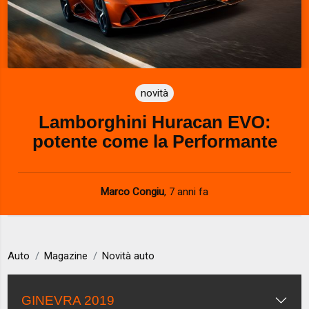
novità
Lamborghini Huracan EVO:
potente come la Performante
Marco Congiu
,
7 anni fa
Auto
Magazine
Novità auto
GINEVRA 2019