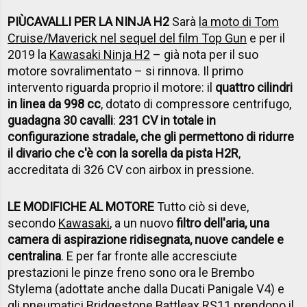
PI
Ù
CAVALLI PER LA NINJA H2
Sarà
la moto di Tom
Cruise/Maverick nel sequel del film Top Gun
e per il
2019 la
Kawasaki Ninja H2
– già nota per il suo
motore sovralimentato – si rinnova. Il primo
intervento riguarda proprio il motore: il
quattro cilindri
in linea da 998 cc
, dotato di compressore centrifugo,
guadagna 30 cavalli
:
231 CV in totale in
configurazione stradale, che gli permettono di ridurre
il divario che c'è con la sorella da pista H2R
,
accreditata di 326 CV con airbox in pressione.
LE MODIFICHE AL MOTORE
Tutto ciò si deve,
secondo
Kawasaki
, a un nuovo
filtro dell'aria, una
camera di aspirazione ridisegnata, nuove candele e
centralina
. E per far fronte alle accresciute
prestazioni le pinze freno sono ora le Brembo
Stylema (adottate anche dalla Ducati Panigale V4) e
gli pneumatici Bridgestone Battleax RS11 prendono il