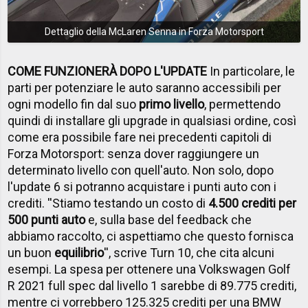
Dettaglio della McLaren Senna in Forza Motorsport
COME FUNZIONERÀ DOPO L'UPDATE
In particolare, le
parti per potenziare le auto saranno accessibili per
ogni modello fin dal suo
primo livello
, permettendo
quindi di installare gli upgrade in qualsiasi ordine, così
come era possibile fare nei precedenti capitoli di
Forza Motorsport: senza dover raggiungere un
determinato livello con quell'auto. Non solo, dopo
l'update 6 si potranno acquistare i punti auto con i
crediti. ''Stiamo testando un costo di
4.500 crediti per
500 punti auto
e, sulla base del feedback che
abbiamo raccolto, ci aspettiamo che questo fornisca
un buon
equilibrio
'', scrive Turn 10, che cita alcuni
esempi. La spesa per ottenere una Volkswagen Golf
R 2021 full spec dal livello 1 sarebbe di 89.775 crediti,
mentre ci vorrebbero 125.325 crediti per una BMW