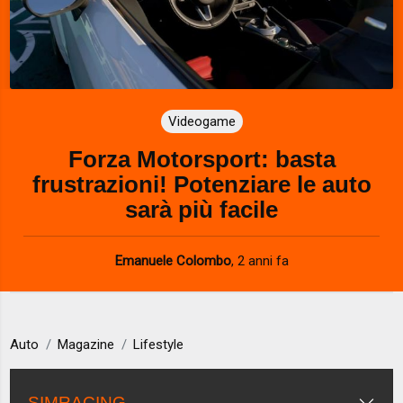
Videogame
Forza Motorsport: basta
frustrazioni! Potenziare le auto
sarà più facile
Emanuele Colombo
,
2 anni fa
Auto
Magazine
Lifestyle
SIMRACING