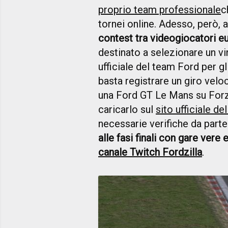
proprio team professionale
c
tornei online. Adesso, però, 
contest tra videogiocatori eu
destinato a selezionare un vi
ufficiale del team Ford per g
basta registrare un giro vel
una Ford GT Le Mans su For
caricarlo sul
sito ufficiale de
necessarie verifiche da parte 
alle fasi finali con gare ver
canale Twitch Fordzilla
.