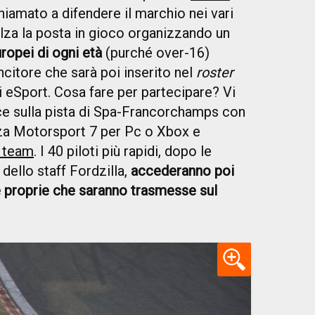
hiamato a difendere il marchio nei vari
alza la posta in gioco organizzando un
ropei di ogni età
(purché over-16)
ncitore che sarà poi inserito nel
roster
li eSport. Cosa fare per partecipare? Vi
oce sulla pista di Spa-Francorchamps con
za Motorsport 7 per Pc o Xbox e
l team
. I 40 piloti più rapidi, dopo le
dello staff Fordzilla,
accederanno poi
e e proprie che saranno trasmesse sul