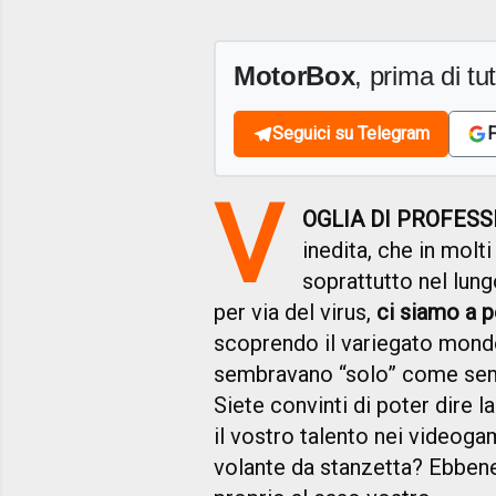
MotorBox
, prima di tutt
Seguici su Telegram
F
V
OGLIA DI PROFES
inedita, che in molt
soprattutto nel lun
per via del virus,
ci siamo a 
scoprendo il variegato mondo
sembravano “solo” come sempli
Siete convinti di poter dire la
il vostro talento nei videoga
volante da stanzetta? Ebbene