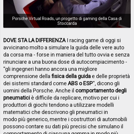
Porsche Virtual Roads, un progetto di gaming della Casa di
Stoccarda
DOVE STA LA DIFFERENZA
I racing game di oggi si
avvicinano molto a simulare la guida delle vere auto
da corsa ma - forse in maniera del tutto ovvia e senza
rinunciare a una buona dose di autocompiacimento -
''gli ingegneri hanno ancora una migliore
comprensione della
fisica della guida
e delle proprietà
dei sistemi standard come
ABS o ESP
'', dicono gli
uomini della Porsche. Anche il
comportamento degli
pneumatici
è difficile da replicare, motivo per cui i
produttori di giochi tendono a utilizzare modelli
matematici che descrivono gli pneumatici in
modo più generico, mentre i costruttori di automobili
possono contare su dati più precisi che simulano il
comportamento di ciascuna gomma in modo più