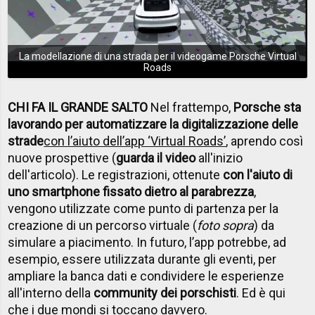
La modellazione di una strada per il videogame Porsche Virtual
Roads
CHI FA IL GRANDE SALTO
Nel frattempo,
Porsche sta
lavorando per automatizzare la digitalizzazione delle
strade
con l’aiuto dell’app ‘Virtual Roads’
, aprendo così
nuove prospettive (
guarda il video
all'inizio
dell'articolo). Le registrazioni, ottenute
con l'aiuto di
uno smartphone fissato dietro al parabrezza
,
vengono utilizzate come punto di partenza per la
creazione di un percorso virtuale (
foto sopra
) da
simulare a piacimento. In futuro, l’app potrebbe, ad
esempio, essere utilizzata durante gli eventi, per
ampliare la banca dati e condividere le esperienze
all'interno della
community dei porschisti
. Ed è qui
che i due mondi si toccano davvero.