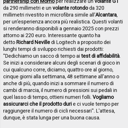
partnership con Momo
per realizzare un
volante GT
da 290 millimetri e un
volante rotondo
da 320
millimetri rivestito in microfibra simile all'
Alcantara
,
per un'esperienza ancora più realistica. Questi volanti
si renderanno disponibili a gennaio 2025 con prezzi
attorno ai 220 euro. Interessante quanto ha
detto
Richard Neville
di Logitech a proposito dei
lunghi tempi di sviluppo richiesti dai prodotti:
''Dedichiamo un sacco di tempo ai
test di affidabilità
.
Se inizi a considerare alcuni degli scenari di gioco in
cui qualcuno corre, diciamo, quattro ore al giorno,
cinque giorni alla settimana, 48 settimane all'anno o
anche di più, quando inizi a sommare il numero di
cambi di marcia, il numero di pressioni sui pedali in
quel lasso di tempo, ottieni numeri folli.
Vogliamo
assicurarci che il prodotto duri
e ci vuole tempo per
raggiungere il numero di cicli necessari''. L'attesa,
dunque, è stata lunga per una buona causa.