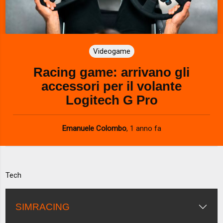
Videogame
Racing game: arrivano gli
accessori per il volante
Logitech G Pro
Emanuele Colombo
,
1 anno fa
Tech
SIMRACING