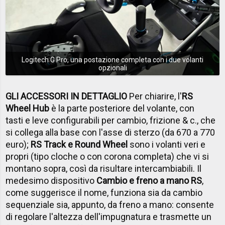
Logitech G Pro, una postazione completa con i due volanti
opzionali
GLI ACCESSORI IN DETTAGLIO
Per chiarire, l'
RS
Wheel Hub
è la parte posteriore del volante, con
tasti e leve configurabili per cambio, frizione & c., che
si collega alla base con l'asse di sterzo (da 670 a 770
euro);
RS Track e Round Wheel
sono i volanti veri e
propri (tipo cloche o con corona completa) che vi si
montano sopra, così da risultare intercambiabili. Il
medesimo dispositivo
Cambio e freno a mano RS
,
come suggerisce il nome, funziona sia da cambio
sequenziale sia, appunto, da freno a mano: consente
di regolare l'altezza dell'impugnatura e trasmette un