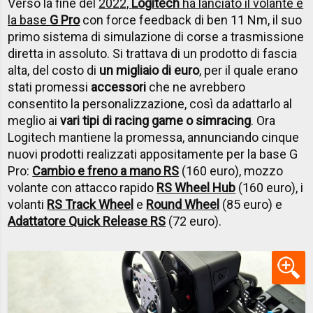
Verso la fine del
2022,
Logitech
ha lanciato il volante e
la base
G Pro
con force feedback di ben 11 Nm, il suo
primo sistema di simulazione di corse a trasmissione
diretta in assoluto. Si trattava di un prodotto di fascia
alta, del costo di
un migliaio di euro
, per il quale erano
stati promessi
accessori
che ne avrebbero
consentito la personalizzazione, così da adattarlo al
meglio ai
vari tipi di racing game o simracing
. Ora
Logitech mantiene la promessa, annunciando cinque
nuovi prodotti realizzati appositamente per la base G
Pro:
Cambio e freno a mano RS
(160 euro), mozzo
volante con attacco rapido
RS Wheel Hub
(160 euro), i
volanti
RS Track Wheel
e
Round Wheel
(85 euro) e
Adattatore Quick Release RS
(72 euro).