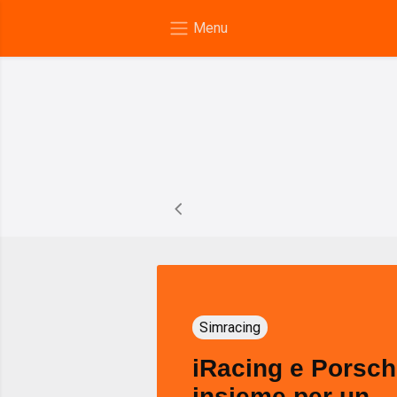
Simracing
iRacing e Porsc
insieme per un