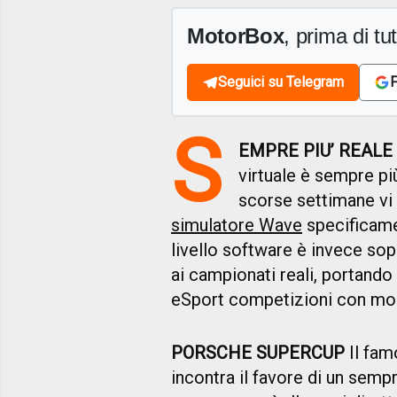
MotorBox
, prima di tutt
Seguici su Telegram
F
S
EMPRE PIU’ REALE
virtuale è sempre più
scorse settimane vi
simulatore Wave
specificamen
livello software è invece so
ai campionati reali, portando 
eSport competizioni con mont
PORSCHE SUPERCUP
Il fam
incontra il favore di un sem