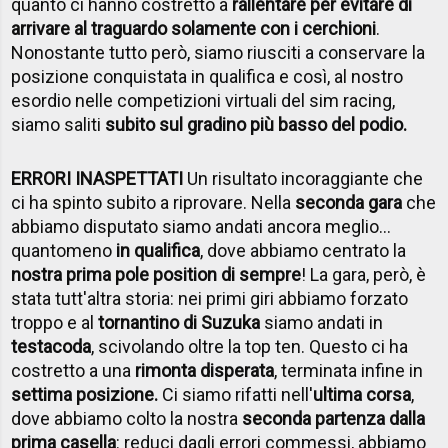
quanto ci hanno costretto a
rallentare per evitare di
arrivare al traguardo solamente con i cerchioni
.
Nonostante tutto però, siamo riusciti a conservare la
posizione conquistata in qualifica e così, al nostro
esordio nelle competizioni virtuali del sim racing,
siamo saliti
subito sul gradino più basso del podio.
ERRORI INASPETTATI
Un risultato incoraggiante che
ci ha spinto subito a riprovare. Nella
seconda gara
che
abbiamo disputato siamo andati ancora meglio...
quantomeno
in qualifica
, dove abbiamo centrato la
nostra prima pole position di sempre
! La gara, però, è
stata tutt'altra storia: nei primi giri abbiamo forzato
troppo e al
tornantino di Suzuka
siamo andati in
testacoda
, scivolando oltre la top ten. Questo ci ha
costretto a una
rimonta disperata
, terminata infine in
settima posizione.
Ci siamo rifatti nell'
ultima corsa
,
dove abbiamo colto la nostra
seconda partenza dalla
prima casella
: reduci dagli errori commessi, abbiamo