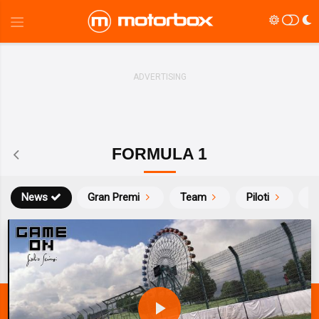
FORMULA 1
News
Gran Premi
Team
Piloti
Ca