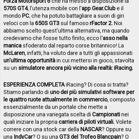
Forza Motorsport 6
che ha messo a disposizione la
570S GT4
, l'utenza mobile con l'
app Gear.Club
e il
mondo
PC
, che ha potuto battagliare a suon di giri
veloci con la
650S GT3
sul famoso
rFactor 2.
Noi
abbiamo scelto quest'ultima alternativa, ma quando
credevamo che fosse tutto finito, ecco l'
asso nella
manica
sfoderato dal reparto corse britannico! La
McLaren
, infatti, ha voluto dare a tutti gli appassionati
un'ultima opportunità
in cui mettersi in gioco, stavolta
su un
simulatore ancora più vicino alla realtà: iRacing.
ESPERIENZA COMPLETA
iRacing? Di cosa si tratta?
Stiamo parlando di
uno dei più simulativi software per
le quattro ruote attualmente in commercio
, composto
essenzialmente da un portale che mette a
disposizione una variegata scelta di
Campionati
nei
quali iniziare la propria
carriera di piloti virtuali.
Volete
correre con una stock car della
NASCAR
? Oppure su
una
IndyCar
? O su una
GT3 del Trofeo Blancpain
? O