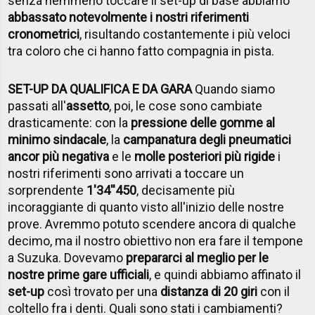
senza nemmeno toccare il set-up di base abbiamo
abbassato notevolmente i nostri riferimenti
cronometrici
, risultando costantemente i più veloci
tra coloro che ci hanno fatto compagnia in pista.
SET-UP DA QUALIFICA E DA GARA
Quando siamo
passati all'
assetto
, poi, le cose sono cambiate
drasticamente: con la
pressione delle gomme al
minimo sindacale
, la
campanatura degli pneumatici
ancor più negativa
e le
molle posteriori più rigide
i
nostri riferimenti sono arrivati a toccare un
sorprendente
1'34''450
, decisamente più
incoraggiante di quanto visto all'inizio delle nostre
prove. Avremmo potuto scendere ancora di qualche
decimo, ma il nostro obiettivo non era fare il tempone
a Suzuka. Dovevamo
prepararci al meglio per le
nostre prime gare ufficiali
, e quindi abbiamo affinato il
set-up
così trovato per una
distanza di 20 giri
con il
coltello fra i denti. Quali sono stati i cambiamenti?