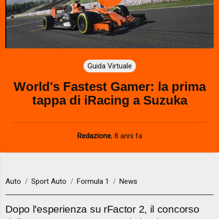
P
l
a
Guida Virtuale
y
World's Fastest Gamer: la prima
V
tappa di iRacing a Suzuka
i
d
Redazione
,
8 anni fa
e
o
Auto
Sport Auto
Formula 1
News
Dopo l'esperienza su rFactor 2, il concorso