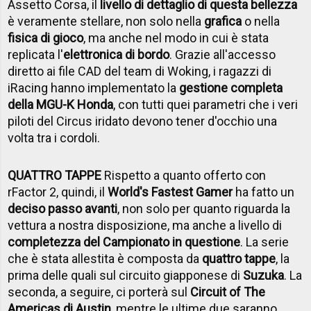
Assetto Corsa, il
livello di dettaglio di questa bellezza
è veramente stellare, non solo nella
grafica
o nella
fisica di gioco
, ma anche nel modo in cui è stata
replicata l'
elettronica di bordo
. Grazie all'accesso
diretto ai file CAD del team di Woking, i ragazzi di
iRacing hanno implementato la
gestione completa
della MGU-K Honda
, con tutti quei parametri che i veri
piloti del Circus iridato devono tener d'occhio una
volta tra i cordoli.
QUATTRO TAPPE
Rispetto a quanto offerto con
rFactor 2, quindi, il
World's Fastest Gamer
ha fatto un
deciso passo avanti
, non solo per quanto riguarda la
vettura a nostra disposizione, ma anche a livello di
completezza del Campionato in questione
. La serie
che è stata allestita è composta da
quattro tappe
, la
prima delle quali sul circuito giapponese di
Suzuka
. La
seconda, a seguire, ci porterà sul
Circuit of The
Americas di Austin
, mentre le ultime due saranno