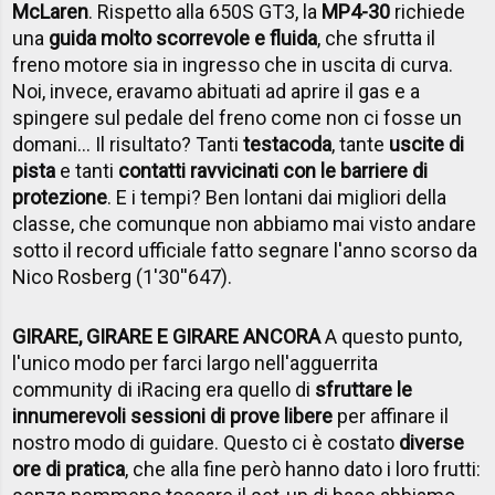
McLaren
. Rispetto alla 650S GT3, la
MP4-30
richiede
una
guida molto scorrevole e fluida
, che sfrutta il
freno motore sia in ingresso che in uscita di curva.
Noi, invece, eravamo abituati ad aprire il gas e a
spingere sul pedale del freno come non ci fosse un
domani... Il risultato? Tanti
testacoda
, tante
uscite di
pista
e tanti
contatti ravvicinati con le barriere di
protezione
. E i tempi? Ben lontani dai migliori della
classe, che comunque non abbiamo mai visto andare
sotto il record ufficiale fatto segnare l'anno scorso da
Nico Rosberg (1'30''647).
GIRARE, GIRARE E GIRARE ANCORA
A questo punto,
l'unico modo per farci largo nell'agguerrita
community di iRacing era quello di
sfruttare le
innumerevoli sessioni di prove libere
per affinare il
nostro modo di guidare. Questo ci è costato
diverse
ore di pratica
, che alla fine però hanno dato i loro frutti: