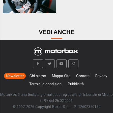
VEDI ANCHE
Newsletter
Chi siamo
Mappa Sito
Contatti
Privacy
Termini e condizioni
Pubblicità
MotorBox è una testata giornalistica registrata al Tribunale di Milano
n. 97 del 26.02.2001
© 1997-2026 Copyright Boxer S.r.L. - P.I:12602350154