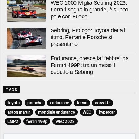
WEC 1000 Miglia Sebring 2023:
Ferrari sogna in grande, è subito
pole con Fuoco
Sebring, Prologo: Toyota detta il
ritmo, Ferrari e Porsche si
presentano
Endurance, cresce la "febbre" da
Ferrari 499P: tra un mese il
debutto a Sebring
TAGS
toyota
porsche
endurance
ferrari
corvette
aston martin
mondiale endurance
WEC
hypercar
LMP2
ferrari 499p
WEC 2023