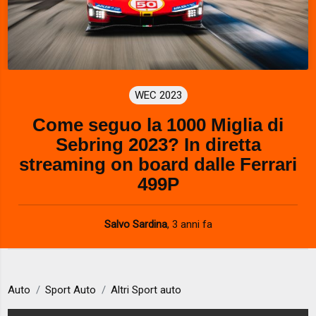
WEC 2023
Come seguo la 1000 Miglia di
Sebring 2023? In diretta
streaming on board dalle Ferrari
499P
Salvo Sardina
,
3 anni fa
Auto
Sport Auto
Altri Sport auto