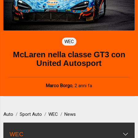
WEC
McLaren nella classe GT3 con
United Autosport
Marco Borgo
,
2 anni fa
Auto
Sport Auto
WEC
News
WEC