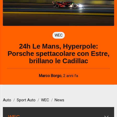
WEC
24h Le Mans, Hyperpole:
Porsche spettacolare con Estre,
brillano le Cadillac
Marco Borgo
,
2 anni fa
Auto
Sport Auto
WEC
News
WEC