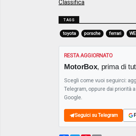
Classifica
TAGS
toyota
porsche
ferrari
WE
RESTA AGGIORNATO
MotorBox
, prima di tutt
Scegli come vuoi seguirci: ag
Telegram, oppure dai priorità a
Google.
Seguici su Telegram
F