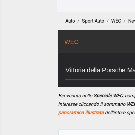
Auto
Sport Auto
WEC
Ne
WEC
Vittoria della Porsche M
Benvenuto nello
Speciale WEC
, com
interesse cliccando il sommario
WEC
panoramica illustrata
dell'intero spe