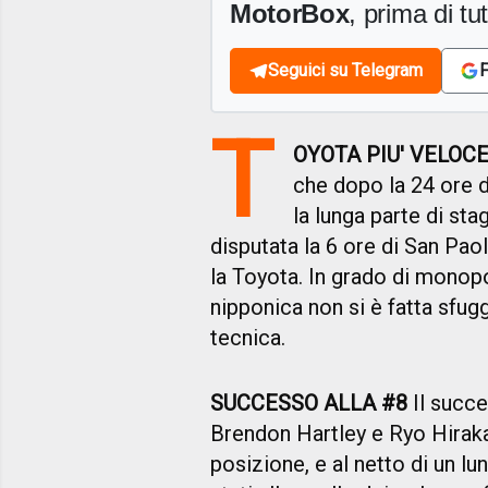
MotorBox
, prima di tutt
Seguici su Telegram
F
T
OYOTA PIU' VELOC
che dopo la 24 ore 
la lunga parte di stag
disputata la 6 ore di San Paol
la Toyota. In grado di monopol
nipponica non si è fatta sfug
tecnica.
SUCCESSO ALLA #8
Il succe
Brendon Hartley e Ryo Hiraka
posizione, e al netto di un l