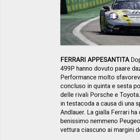
FERRARI APPESANTITA
Dopo
499P hanno dovuto paare daz
Performance molto sfavorevol
concluso in quinta e sesta p
delle rivali Porsche e Toyota
in testacoda a causa di una s
Andlauer. La gialla Ferrari h
benissimo nemmeno Peugeot
vettura ciascuno ai margini de