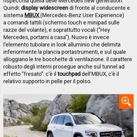
rispecchia quella delle Mercedes new generation.
Quindi:
display widescreen
di fronte al conducente e
sistema
MBUX
(Mercedes-Benz User Experience)
a comandi tattili (schermo touch e minipad sulle
razze del volante), e soprattutto vocali ("Hey
Mercedes, portami a casa"). Nuovo è invece
l'elemento tubolare in look alluminio che delimita
inferiormente la plancia portastrumenti, e sul quale
alloggiano le tre bocchette di ventilazione. Il carattere
robusto degli interni prosegue anche sul tunnel ad
effetto “fresato”: c'è il
touchpad
dell'MBUX, c'è il
relativo supporto in pelle per il polso.