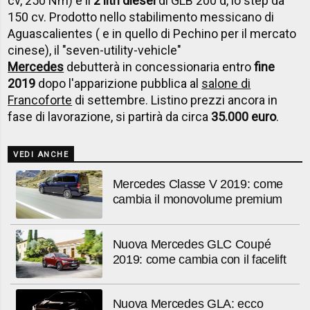
cv, 250 Nm) e il
2 litri diesel
di GLB 200 d, lo step da
150 cv. Prodotto nello stabilimento messicano di
Aguascalientes ( e in quello di Pechino per il mercato
cinese), il "seven-utility-vehicle"
Mercedes
debutterà in concessionaria entro
fine
2019
dopo l'apparizione pubblica al
salone di
Francoforte
di settembre. Listino prezzi ancora in
fase di lavorazione, si partirà da circa
35.000 euro
.
VEDI ANCHE
Mercedes Classe V 2019: come
cambia il monovolume premium
Nuova Mercedes GLC Coupé
2019: come cambia con il facelift
Nuova Mercedes GLA: ecco