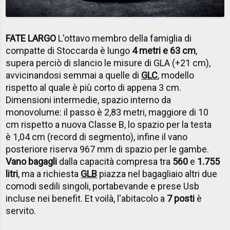
FATE LARGO
L'ottavo membro della famiglia di
compatte di Stoccarda è lungo
4 metri e 63 cm
,
supera perciò di slancio le misure di GLA (+21 cm),
avvicinandosi semmai a quelle di
GLC
, modello
rispetto al quale è più corto di appena 3 cm.
Dimensioni intermedie, spazio interno da
monovolume: il passo è 2,83 metri, maggiore di 10
cm rispetto a nuova Classe B, lo spazio per la testa
è 1,04 cm (record di segmento), infine il vano
posteriore riserva 967 mm di spazio per le gambe.
Vano bagagli
dalla capacità compre­sa tra
560
e
1.755
litri
, ma a richiesta
GLB
piazza nel bagagliaio altri due
comodi sedili singoli, portabevande e prese Usb
incluse nei benefit. Et voilà, l'abitacolo a
7 posti
è
servito.