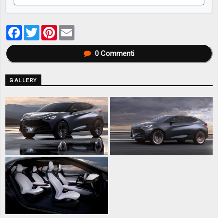
Facebook
Twitter
Pinterest
Email
0
Commenti
GALLERY