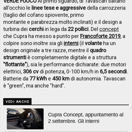
VERDE FUOCO
Al primo sguardo, di Tavascan saltano
all'occhio le
linee tese e aggressive
della carrozzeria
(taglio del cofano spiovente, primo
montante e parabrezza molto inclinati)
e il design a
turbina dei
cerchi
in lega da
22 pollici
. Del
concept
che Cupra ha messo a punto per
Francoforte 2019
, a
colpire sono inoltre sia gli
interni
(il
volante
ha un
design originale a tre razze, mentre il
quadro
strumenti
è completamente digitale e a struttura
"flottante"
), sia le performance dichiarate: due motori
elettrici,
306 cv
di potenza, 0-100 km/h in
6,5 secondi
.
Batterie da
77 kWh
e
450 km
di autonomia. Tavascan
è "green", ma anche "hard".
VEDI ANCHE
Cupra Concept, appuntamento al
2 settembre. Gli interni