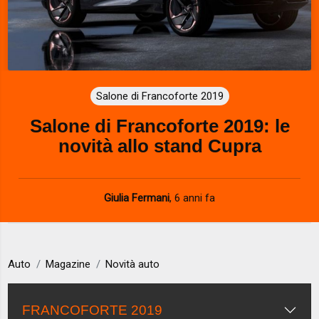
Salone di Francoforte 2019
Salone di Francoforte 2019: le
novità allo stand Cupra
Giulia Fermani
,
6 anni fa
Auto
Magazine
Novità auto
FRANCOFORTE 2019