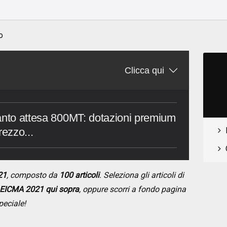
o
o
Clicca qui
tanto attesa 800MT: dotazioni premium
rezzo...
21
, composto da
100 articoli
. Seleziona gli articoli di
EICMA 2021 qui sopra
, oppure scorri a fondo pagina
peciale!