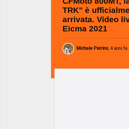
CFMoto 800MT, la
TRK" è ufficialm
arrivata. Video li
Eicma 2021
Michele Perrino
,
4 anni fa