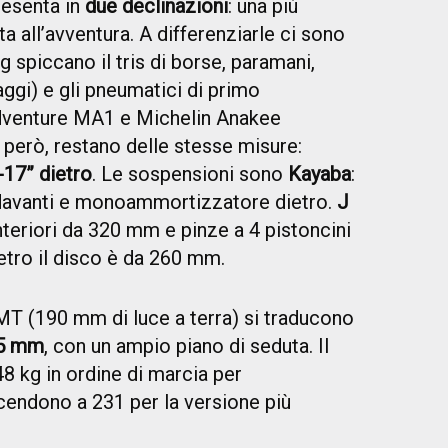
resenta in
due declinazioni
: una più
ta all’avventura. A differenziarle ci sono
g spiccano il tris di borse, paramani,
aggi) e gli pneumatici di primo
venture MA1 e Michelin Anakee
 però, restano delle stesse misure:
-17” dietro
. Le sospensioni sono
Kayaba
:
 davanti e monoammortizzatore dietro.
J
anteriori da 320 mm e pinze a 4 pistoncini
etro il disco è da 260 mm.
T (190 mm di luce a terra) si traducono
25 mm
, con un ampio piano di seduta. Il
48 kg in ordine di marcia per
scendono a 231 per la versione più