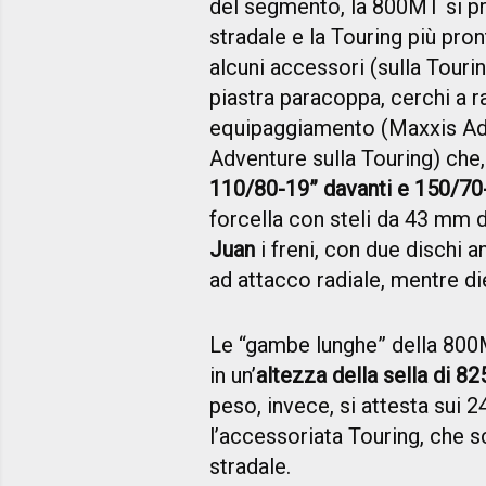
del segmento, la 800MT si p
stradale e la Touring più pron
alcuni accessori (sulla Tourin
piastra paracoppa, cerchi a r
equipaggiamento (Maxxis Ad
Adventure sulla Touring) che,
110/80-19” davanti e 150/70
forcella con steli da 43 mm
Juan
i freni, con due dischi 
ad attacco radiale, mentre di
Le “gambe lunghe” della 800M
in un’
altezza della sella di 8
peso, invece, si attesta sui 2
l’accessoriata Touring, che 
stradale.