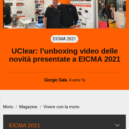
P
l
a
EICMA 2021
y
UClear: l’unboxing video delle
V
novità presentate a EICMA 2021
i
d
Giorgio Sala
,
4 anni fa
e
o
Moto
Magazine
Vivere con la moto
EICMA 2021