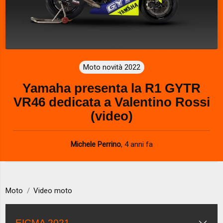
Moto novità 2022
Yamaha presenta la R1 GYTR
VR46 dedicata a Valentino Rossi
(video)
Michele Perrino
,
4 anni fa
Moto
Video moto
EICMA 2021