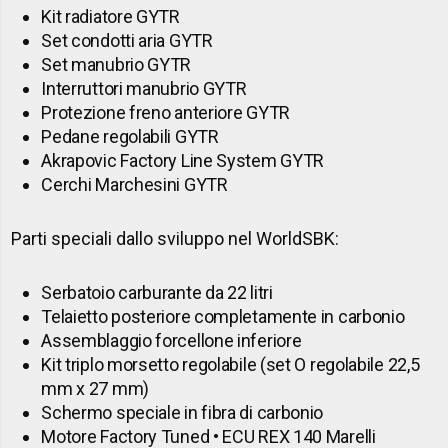
Kit radiatore GYTR
Set condotti aria GYTR
Set manubrio GYTR
Interruttori manubrio GYTR
Protezione freno anteriore GYTR
Pedane regolabili GYTR
Akrapovic Factory Line System GYTR
Cerchi Marchesini GYTR
Parti speciali dallo sviluppo nel WorldSBK:
Serbatoio carburante da 22 litri
Telaietto posteriore completamente in carbonio
Assemblaggio forcellone inferiore
Kit triplo morsetto regolabile (set O regolabile 22,5
mm x 27 mm)
Schermo speciale in fibra di carbonio
Motore Factory Tuned • ECU REX 140 Marelli