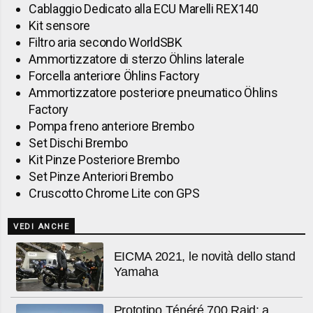
Cablaggio Dedicato alla ECU Marelli REX140
Kit sensore
Filtro aria secondo WorldSBK
Ammortizzatore di sterzo Öhlins laterale
Forcella anteriore Öhlins Factory
Ammortizzatore posteriore pneumatico Öhlins
Factory
Pompa freno anteriore Brembo
Set Dischi Brembo
Kit Pinze Posteriore Brembo
Set Pinze Anteriori Brembo
Cruscotto Chrome Lite con GPS
VEDI ANCHE
EICMA 2021, le novità dello stand
Yamaha
Prototipo Ténéré 700 Raid: a