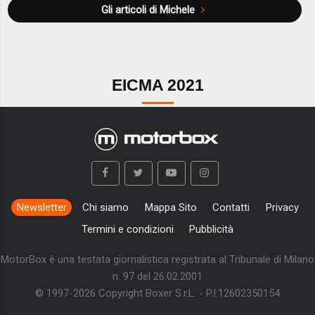
Gli articoli di Michele
EICMA 2021
Newsletter
Chi siamo
Mappa Sito
Contatti
Privacy
Termini e condizioni
Pubblicità
MotorBox è una testata giornalistica registrata al Tribunale di Milano
n. 97 del 26.02.2001
© 1997-2026 Copyright Boxer S.r.L. - P.I:12602350154