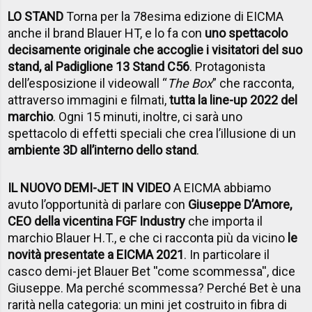
LO STAND
Torna per la 78esima edizione di EICMA
anche il brand Blauer HT, e lo fa con
uno spettacolo
decisamente originale che accoglie i visitatori del suo
stand, al Padiglione 13 Stand C56
. Protagonista
dell’esposizione il videowall “
The Box
” che racconta,
attraverso immagini e filmati,
tutta la line-up 2022 del
marchio
. Ogni 15 minuti, inoltre, ci sarà uno
spettacolo di effetti speciali che crea l’illusione di un
ambiente 3D all’interno dello stand
.
IL NUOVO DEMI-JET IN VIDEO
A EICMA abbiamo
avuto l’opportunità di parlare con
Giuseppe D’Amore,
CEO della vicentina FGF Industry
che importa il
marchio Blauer H.T., e che ci racconta più da vicino
le
novità presentate a EICMA 2021
. In particolare il
casco demi-jet Blauer Bet ''come scommessa'', dice
Giuseppe. Ma perché scommessa? Perché Bet è una
rarità nella categoria: un mini jet costruito in fibra di