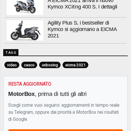
A EICMA 2021 arriva il nuovo
Kymco XCiting 400 S. I dettagli
Agility Plus S, i bestseller di
Kymco si aggiornano a EICMA
2021
TAGS
video
casco
unboxing
eicma 2021
RESTA AGGIORNATO
MotorBox
, prima di tutti gli altri
Scegli come vuoi seguirci: aggiornamenti in tempo reale
su Telegram, oppure dai priorità a MotorBox nei risultati
di Google.