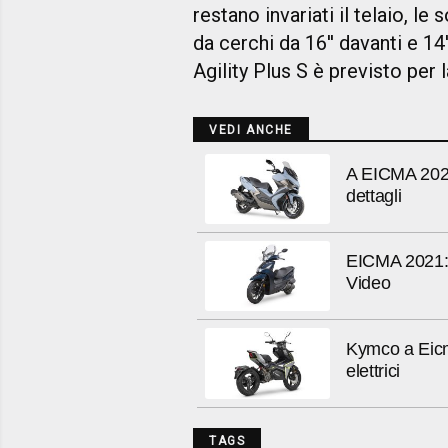
restano invariati il telaio, l
da cerchi da 16'' davanti e 14
Agility Plus S è previsto per
VEDI ANCHE
A EICMA 2021
dettagli
EICMA 2021: 
Video
Kymco a Eicm
elettrici
TAGS