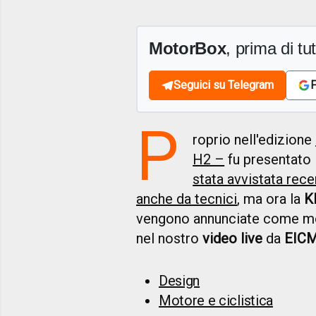
MotorBox
, prima di tutt
Seguici su Telegram
F
P
roprio nell'edizione
H2 –
fu presentato 
stata avvistata rece
anche da tecnici
, ma ora la
K
vengono annunciate come mot
nel nostro
video live
da
EICM
Design
Motore e ciclistica