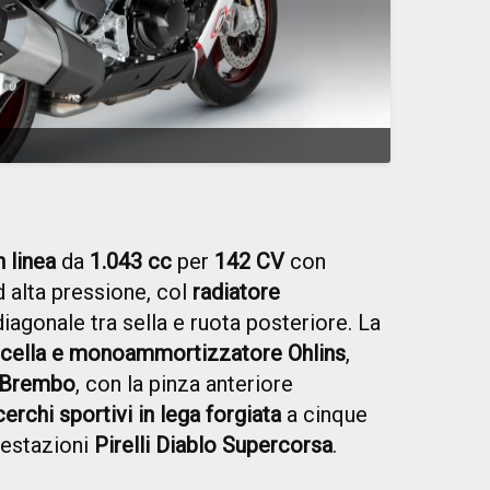
n linea
da
1.043 cc
per
142 CV
con
 alta pressione, col
radiatore
iagonale tra sella e ruota posteriore. La
rcella e monoammortizzatore Ohlins
,
Brembo
, con la pinza anteriore
cerchi sportivi in ​​lega forgiata
a cinque
restazioni
Pirelli Diablo Supercorsa
.