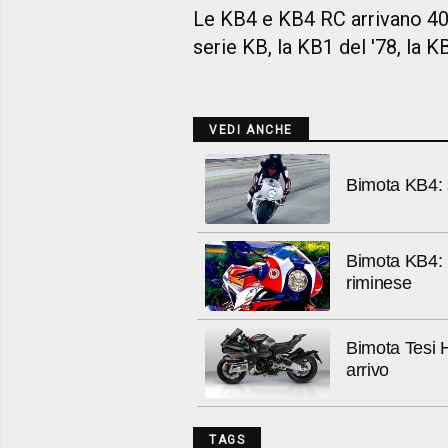
Le KB4 e KB4 RC arrivano 40 
serie KB, la KB1 del '78, la KB
VEDI ANCHE
Bimota KB4: s
Bimota KB4: i
riminese
Bimota Tesi H2
arrivo
TAGS