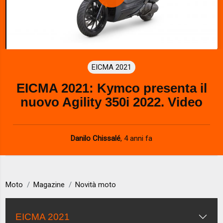
P
l
a
EICMA 2021
y
EICMA 2021: Kymco presenta il
V
nuovo Agility 350i 2022. Video
i
d
Danilo Chissalé
,
4 anni fa
e
o
Moto
Magazine
Novità moto
EICMA 2021