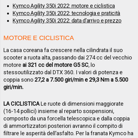
Kymco Agility 350i 2022: motore e ciclistica
Kymco Agility 350i 2022: tecnologia e praticità
Kymco Agility 350i 2022: data d’arrivo e prezzo
MOTORE E CICLISTICA
La casa coreana fa crescere nella cilindrata il suo
scooter a ruota alta, passando dai 274 cc del vecchio
motore
ai 321 cc del motore G5 SC
, lo
stesso
utilizzato dal DTX 360. I valori di potenza e
coppia sono
27,2 a 7.500 giri/min e 29,3 Nm a 5.500
giri/min.
LA CICLISTICA
Le ruote di dimensioni maggiorate
(16-14 pollici) insieme al reparto sospensioni,
composto da una forcella telescopica e dalla coppia
di ammortizzatori posteriori avranno il compito di
filtrare le asperità dell’asfalto. Per la franata Kymco ha