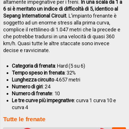
altamente impegnative per i freni.
In una scala da 1 a
6 si è meritato un indice di difficoltà di 5, identico al
Sepang International Circuit
. L’impianto frenante è
soggetto ad un enorme stress alla prima curva,
complice il rettilineo di 1.047 metri che la precede e
che potrebbe tradursi in una velocità di quasi 360
km/h. Quasi tutte le altre staccate sono invece
decise e ravvicinate.
Categoria di frenata
: Hard (5 su 6)
Tempo speso in frenata
: 32%
Lunghezza circuito
4.657 metri
Numero di giri
: 24
Numero di frenate
: 10
Le tre curve più impegnative
: curva 1 curva 10 e
curva 4
Tutte le frenate