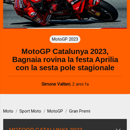
MotoGP 2023
MotoGP Catalunya 2023,
Bagnaia rovina la festa Aprilia
con la sesta pole stagionale
Simone Valtieri
,
2 anni fa
Moto
Sport Moto
MotoGP
Gran Premi
MOTOGP CATALUNYA 2023