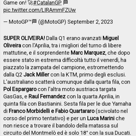
Game on! 🚀
#CatalanGP
🏁
pic.twitter.com/LIRAmmFZUw
— MotoGP™🏁 (@MotoGP)
September 2, 2023
SUPER OLIVEIRA!
Dalla Q1 erano avanzati
Miguel
Oliveira
con l'Aprilia, tra i migliori del turno di libere
mattutine, e il sorprendente
Marc Marquez
, che dopo
essere stato in estrema difficoltà tutto il venerdì, ha
piazzato la zampata del campione, estromettendo
dalla Q2
Jack Miller
con la KTM, primo degli esclusi.
L'australiano scatterà comunque dalla quarta fila, con
Pol Espargaro
con l'altra moto austriaca targata
GasGas, e
Raul Fernandez
con la quarta Aprilia, in
quinta fila con Bastianini. Sesta fila per le due Yamaha
di
Franco Morbidelli e Fabio Quartararo
(scivolato nel
corso del primo tentativo) e per un
Luca Marini
che
non riesce a trovare il bandolo della matassa sul
circuito del Montmelò ed è solo 18° con la sua Ducati.