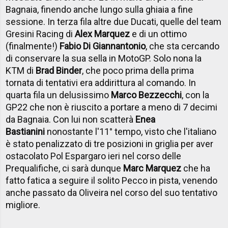
Bagnaia, finendo anche lungo sulla ghiaia a fine
sessione. In terza fila altre due Ducati, quelle del team
Gresini Racing di
Alex Marquez
e di un ottimo
(finalmente!)
Fabio Di Giannantonio
, che sta cercando
di conservare la sua sella in MotoGP. Solo nona la
KTM di
Brad Binder
, che poco prima della prima
tornata di tentativi era addirittura al comando. In
quarta fila un delusissimo
Marco Bezzecchi
, con la
GP22 che non è riuscito a portare a meno di 7 decimi
da Bagnaia. Con lui non scatterà
Enea
Bastianini
nonostante l'11° tempo, visto che l'italiano
è stato penalizzato di tre posizioni in griglia per aver
ostacolato Pol Espargaro ieri nel corso delle
Prequalifiche, ci sarà dunque
Marc Marquez
che ha
fatto fatica a seguire il solito Pecco in pista, venendo
anche passato da Oliveira nel corso del suo tentativo
migliore.