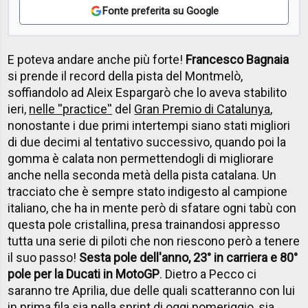
Fonte preferita su Google
E poteva andare anche più forte!
Francesco Bagnaia
si prende il record della pista del Montmelò,
soffiandolo ad Aleix Espargarò che lo aveva stabilito
ieri,
nelle ''practice''
del
Gran Premio di Catalunya
,
nonostante i due primi intertempi siano stati migliori
di due decimi al tentativo successivo, quando poi la
gomma è calata non permettendogli di migliorare
anche nella seconda metà della pista catalana. Un
tracciato che è sempre stato indigesto al campione
italiano, che ha in mente però di sfatare ogni tabù con
questa pole cristallina, presa trainandosi appresso
tutta una serie di piloti che non riescono però a tenere
il suo passo!
Sesta pole dell'anno, 23° in carriera e 80°
pole per la Ducati in MotoGP
. Dietro a Pecco ci
saranno tre Aprilia, due delle quali scatteranno con lui
in prima fila sia nella sprint di oggi pomeriggio, sia