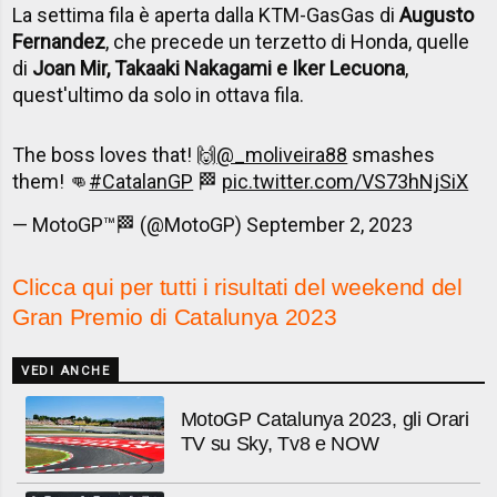
La settima fila è aperta dalla KTM-GasGas di
Augusto
Fernandez
, che precede un terzetto di Honda, quelle
di
Joan Mir, Takaaki Nakagami e Iker Lecuona
,
quest'ultimo da solo in ottava fila.
The boss loves that! 🙌
@_moliveira88
smashes
them! 👊
#CatalanGP
🏁
pic.twitter.com/VS73hNjSiX
— MotoGP™🏁 (@MotoGP)
September 2, 2023
Clicca qui per tutti i risultati del weekend del
Gran Premio di Catalunya 2023
VEDI ANCHE
MotoGP Catalunya 2023, gli Orari
TV su Sky, Tv8 e NOW