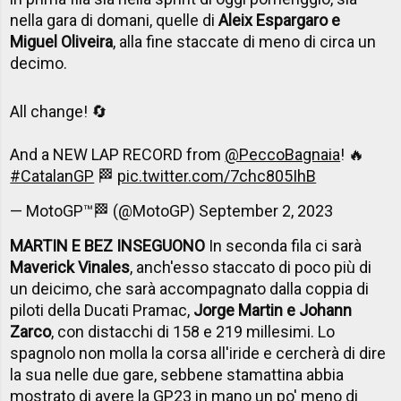
nella gara di domani, quelle di
Aleix Espargaro e
Miguel Oliveira
, alla fine staccate di meno di circa un
decimo.
All change! 🔄
And a NEW LAP RECORD from
@PeccoBagnaia
! 🔥
#CatalanGP
🏁
pic.twitter.com/7chc805IhB
— MotoGP™🏁 (@MotoGP)
September 2, 2023
MARTIN E BEZ INSEGUONO
In seconda fila ci sarà
Maverick Vinales
, anch'esso staccato di poco più di
un deicimo, che sarà accompagnato dalla coppia di
piloti della Ducati Pramac,
Jorge Martin e Johann
Zarco
, con distacchi di 158 e 219 millesimi. Lo
spagnolo non molla la corsa all'iride e cercherà di dire
la sua nelle due gare, sebbene stamattina abbia
mostrato di avere la GP23 in mano un po' meno di