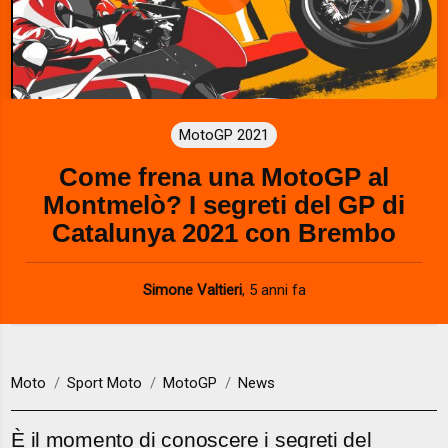
P
l
a
MotoGP 2021
y
Come frena una MotoGP al
V
Montmelò? I segreti del GP di
i
Catalunya 2021 con Brembo
d
Simone Valtieri
,
5 anni fa
e
o
Moto
Sport Moto
MotoGP
News
È il momento di conoscere i segreti del