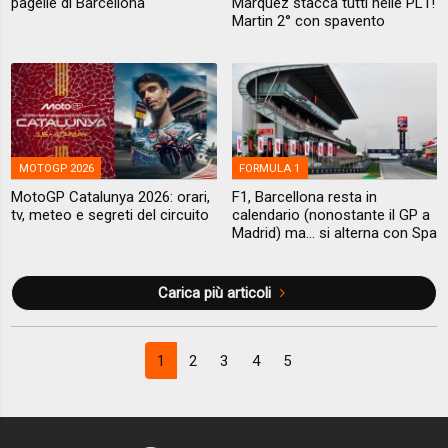
pagelle di Barcellona
Marquez stacca tutti nelle PL1!
Martin 2° con spavento
MOTOGP 2026
FORMULA 1
MotoGP Catalunya 2026: orari,
F1, Barcellona resta in
tv, meteo e segreti del circuito
calendario (nonostante il GP a
Madrid) ma... si alterna con Spa
Carica più articoli
1
2
3
4
5