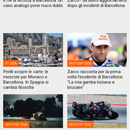
KTM di Acosta a Barcellona: un
Zarco? Gli ultimi aggiornamenti
caso analogo pone nuovi dubbi
dopo gli incidenti di Barcellona
F1 2026
MOTOGP 2026
Pirelli scopre le carte: le
Zarco racconta per la prima
mescole per Monaco e
volta l'incidente di Barcellona:
Barcellona. In Spagna si
"La mia gamba iniziava a
cambia filosofia
bruciare"
MOTOGP 2026
MOTOGP 2026