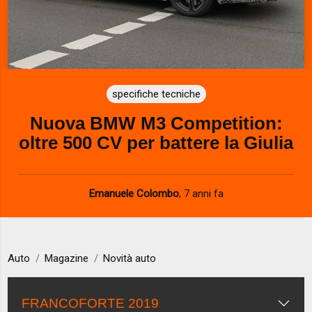
specifiche tecniche
Nuova BMW M3 Competition:
oltre 500 CV per battere la Giulia
Emanuele Colombo
,
7 anni fa
Auto
Magazine
Novità auto
FRANCOFORTE 2019