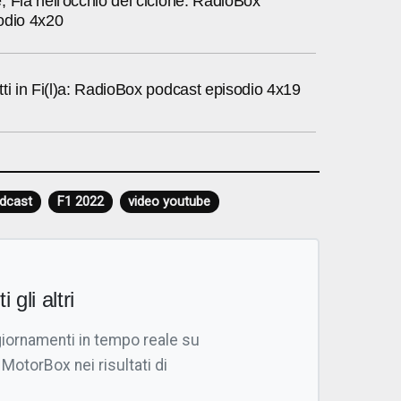
 Fia nell'occhio del ciclone: RadioBox
odio 4x20
ti in Fi(l)a: RadioBox podcast episodio 4x19
dcast
F1 2022
video youtube
i gli altri
giornamenti in tempo reale su
 MotorBox nei risultati di