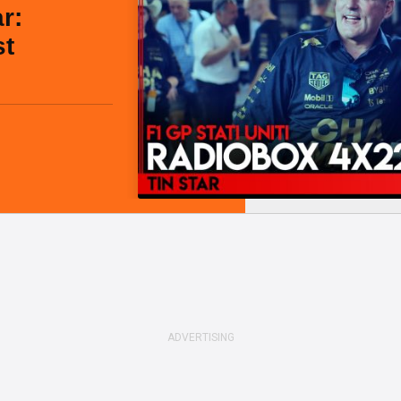
r:
st