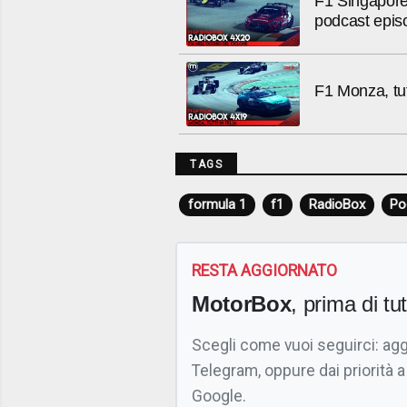
F1 Singapore,
podcast epis
F1 Monza, tut
TAGS
formula 1
f1
RadioBox
Po
RESTA AGGIORNATO
MotorBox
, prima di tutt
Scegli come vuoi seguirci: ag
Telegram, oppure dai priorità a
Google.