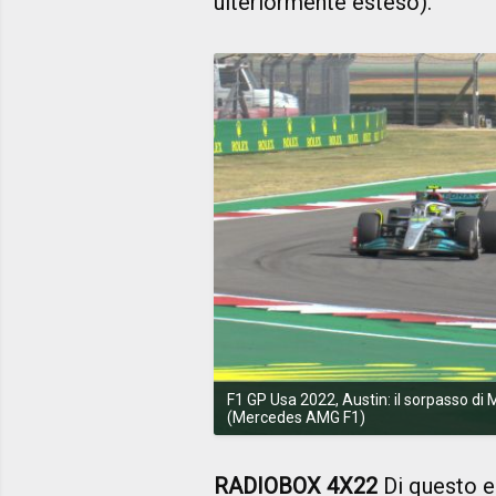
ulteriormente esteso).
F1 GP Usa 2022, Austin: il sorpasso di
(Mercedes AMG F1)
RADIOBOX 4X22
Di questo e 