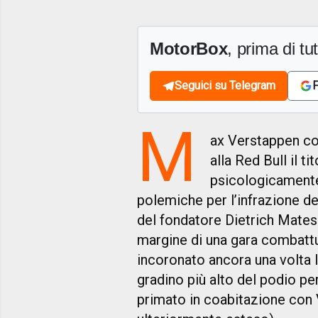
MotorBox
, prima di tutt
Seguici su Telegram
F
M
ax Verstappen co
alla Red Bull il t
psicologicamente p
polemiche per l’infrazione de
del fondatore Dietrich Matesc
margine di una gara combattu
incoronato ancora una volta l’
gradino più alto del podio pe
primato in coabitazione con