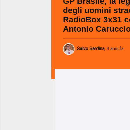
GP Brasile, la l
degli uomini stra
RadioBox 3x31 c
Antonio Carucci
Salvo Sardina
,
4 anni fa