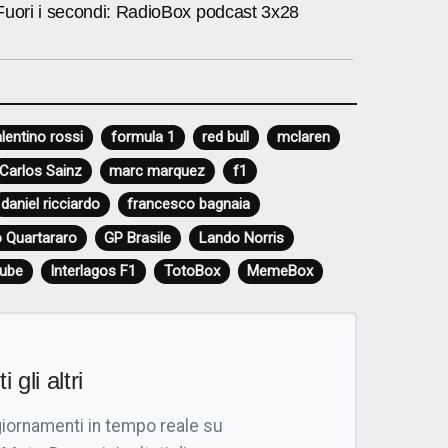
Fuori i secondi: RadioBox podcast 3x28
alentino rossi
formula 1
red bull
mclaren
Carlos Sainz
marc marquez
f1
daniel ricciardo
francesco bagnaia
o Quartararo
GP Brasile
Lando Norris
tube
Interlagos F1
TotoBox
MemeBox
i gli altri
giornamenti in tempo reale su