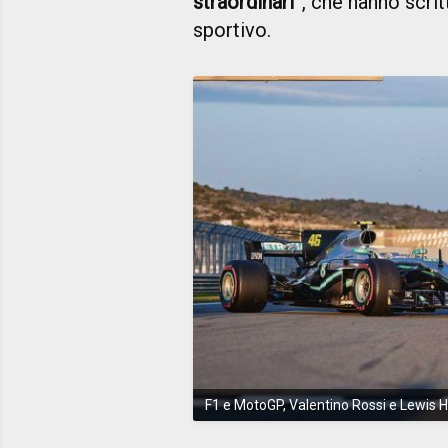
straordinari”
, che hanno scri
sportivo.
F1 e MotoGP, Valentino Rossi e Lewis 