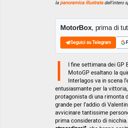
la
panoramica illustrata
dell'intero s
MotorBox
, prima di tutt
Seguici su Telegram
F
I
l fine settimana dei GP
MotoGP esaltano la qui
Interlagos va in scena l
entusiasmante per la vittori
protagonista di una rimonta d
grande per l’addio di Valenti
avvicinare tantissime persone 
prima considerato di nicchia