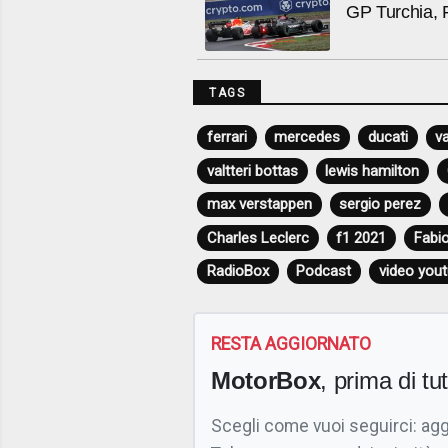
GP Turchia, 
TAGS
ferrari
mercedes
ducati
v
valtteri bottas
lewis hamilton
max verstappen
sergio perez
Charles Leclerc
f1 2021
Fabi
RadioBox
Podcast
video you
RESTA AGGIORNATO
MotorBox
, prima di tutt
Scegli come vuoi seguirci: ag