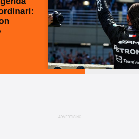
eggenda
ordinari:
on
o