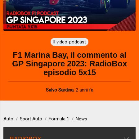
Il video-podcast
F1 Marina Bay, il commento al
GP Singapore 2023: RadioBox
episodio 5x15
Salvo Sardina
,
2 anni fa
Auto
Sport Auto
Formula 1
News
RADIOBOX